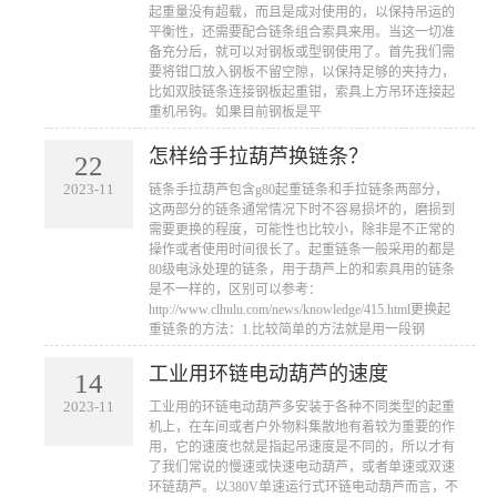
起重量没有超载，而且是成对使用的，以保持吊运的
平衡性，还需要配合链条组合索具来用。当这一切准
备充分后，就可以对钢板或型钢使用了。首先我们需
要将钳口放入钢板不留空隙，以保持足够的夹持力，
比如双肢链条连接钢板起重钳，索具上方吊环连接起
重机吊钩。如果目前钢板是平
怎样给手拉葫芦换链条？
22
2023-11
​链条手拉葫芦包含g80起重链条和手拉链条两部分，
这两部分的链条通常情况下时不容易损坏的，磨损到
需要更换的程度，可能性也比较小，除非是不正常的
操作或者使用时间很长了。起重链条一般采用的都是
80级电泳处理的链条，用于葫芦上的和索具用的链条
是不一样的，区别可以参考：
http://www.clhulu.com/news/knowledge/415.html更换起
重链条的方法：1.比较简单的方法就是用一段钢
工业用环链电动葫芦的速度
14
2023-11
​工业用的环链电动葫芦多安装于各种不同类型的起重
机上，在车间或者户外物料集散地有着较为重要的作
用，它的速度也就是指起吊速度是不同的，所以才有
了我们常说的慢速或快速电动葫芦，或者单速或双速
环链葫芦。以380V单速运行式环链电动葫芦而言，不