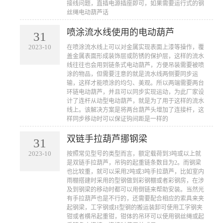
接线问题，直插电源插座即可，如果需要运行式的钢
丝绳电动葫芦话
喷涂流水线使用的电动葫芦
31
2023-10
​在喷涂流水线上可以对金属实现表面上漆等操作，覆
盖金属表面形成装饰层或防锈的保护层，这样的流水
线往往也会用到链条式电动葫芦，方便吊装需要被喷
涂的物品，但需要注意的就是流水线两侧要同步运
输，这样才能喷涂的均匀、美观。所以两端需要两台
环链电动葫芦，并且可以同步实现运动，为此厂家设
计了连杆从动型电动葫芦，就是为了用于这样的流水
线上。该解决方案是将两台葫芦头增加了连接杆，这
样同步移动时可以保证钩间距是一样的
双链手拉葫芦挪钢梁
31
2023-10
​按照常见型号的类型而言，额定载荷到3吨或以上就
是双链手拉葫芦，吊钩的起重链条数目为2。而钢梁
也比较重，就可以采用2吨或3吨手拉葫芦，比如室内
雨棚搭建时采用的型钢做到彩钢棚或者彩钢房，在涉
及到钢梁的移动时都可以用倒链来帮助安装。当然光
有手拉葫芦也是不行的，还需要配合相应的索具来夹
起钢梁，工字钢或H型钢的搬运装卸可使用工字钢夹
钳或者横吊起重钳，钳体的吊环可以使用钢丝绳或起