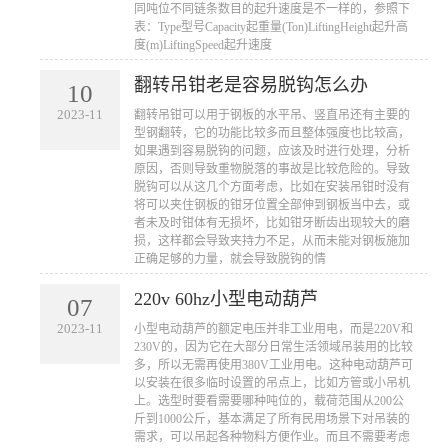
同吨位不同链条数目的起升速度是不一样的，参照下
表：Type型号Capacity起重量(Ton)LiftingHeight起升高
度(m)LiftingSpeed起升速度
翻转吊钳老是容易脱钩怎么办
10
2023-11
​翻转吊钳可以用于钢板的水平吊、竖直吊还有主要的
型钢翻转，它的功能比较多而且整体强度也比较高，
如果遇到容易脱钩的问题，应该及时进行处理，分析
原因，否则导致重物脱落的事故是比较危险的。导致
脱钩可以从这几个方面考虑，比如在安装吊钳时没有
将可以夹住钢板的钳牙位置全部伸到钢板当中去，或
者未及时钳体有无损坏，比如钳牙断齿出现较大的磨
损，这样都会导致夹持力不足，从而未能对钢板施加
正确足够的力量，就会导致脱钩的情
220v 60hz小型电动葫芦
07
2023-11
​小型电动葫芦的额定电压并非工业用电，而是220V和
230V的，因为它在大部分日常生活领域吊装用的比较
多，所以无需再使用380V工业用电。这种电动葫芦可
以安装在很多临时设置的吊点上，比如方管或小吊机
上。选型时要看需要哪种吨位的，载荷范围从200公
斤到1000公斤，基本满足了所有民用场景下对吊装的
需求，可以吊起各种物料方便作业。而且不需要考虑