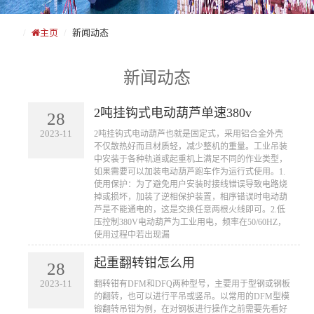
主页
新闻动态
新闻动态
2吨挂钩式电动葫芦单速380v
28
2023-11
​2吨挂钩式电动葫芦也就是固定式，采用铝合金外壳
不仅散热好而且材质轻，减少整机的重量。工业吊装
中安装于各种轨道或起重机上满足不同的作业类型，
如果需要可以加装电动葫芦跑车作为运行式使用。1.
使用保护：为了避免用户安装时接线错误导致电路烧
掉或损坏，加装了逆相保护装置，相序错误时电动葫
芦是不能通电的，这是交换任意两根火线即可。2.低
压控制380V电动葫芦为工业用电，频率在50/60HZ，
使用过程中若出现漏
起重翻转钳怎么用
28
2023-11
​翻转钳有DFM和DFQ两种型号，主要用于型钢或钢板
的翻转，也可以进行平吊或竖吊。以常用的DFM型模
锻翻转吊钳为例，在对钢板进行操作之前需要先看好