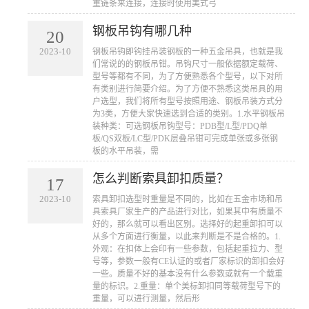
重链条来连接，连接时使用美式弓
钢板吊钩有哪几种
20
2023-10
​钢板吊钩即钩挂吊装钢板的一种五金吊具，也就是我
们常说的的钢板吊钳。吊钩尺寸一般依据额定载荷、
型号等都有不同，为了方便熟悉各个型号，以下对所
有类别进行简要介绍。为了方便不熟悉这类吊具的用
户选型，我们将所有型号按照用途、钢板吊装方式分
为3类，方便大家快速选到合适的类别。1.水平钢板吊
装种类：可选钢板吊钩型号：PDB型/L型/PDQ单
板/QS双板/LC型/PDK层叠吊钳可完成单张或多张钢
板的水平吊装，需
怎么判断索具卸扣质量？
17
2023-10
​索具卸扣选型时重量是不同的，比如在五金市场和吊
具索具厂家生产的产品进行对比，如果其中有质量不
好的，那么就可以看出区别。选择好的起重卸扣可以
从多个方面进行衡量，以此来判断是不是合格的。1.
外观：在扣体上会印有一些参数，包括起重拉力、型
号等，参数一般有CE认证的或者厂家标识的卸扣会好
一些。质量不好的基本没有什么参数或就有一个载重
量的标识。2.重量：单个美标卸扣同等载荷型号下的
重量，可以进行测量，然后形