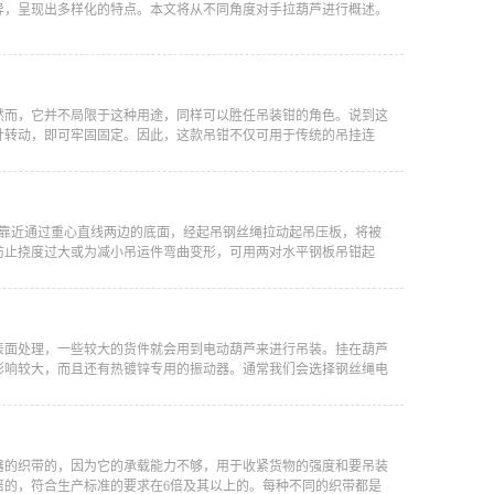
异，呈现出多样化的特点。本文将从不同角度对手拉葫芦进行概述。
然而，它并不局限于这种用途，同样可以胜任吊装钳的角色。说到这
针转动，即可牢固固定。因此，这款吊钳不仅可用于传统的吊挂连
，靠近通过重心直线两边的底面，经起吊钢丝绳拉动起吊压板，将被
防止挠度过大或为减小吊运件弯曲变形，可用两对水平钢板吊钳起
表面处理，一些较大的货件就会用到电动葫芦来进行吊装。挂在葫芦
影响较大，而且还有热镀锌专用的振动器。通常我们会选择钢丝绳电
器的织带的，因为它的承载能力不够，用于收紧货物的强度和要吊装
倍的，符合生产标准的要求在6倍及其以上的。每种不同的织带都是