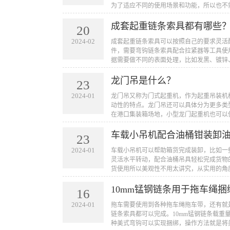
为了适应不同的使用场景和功能，所以也不
成套起重链条索具都有哪些
20
2024-02
​成套起重链条索具可以按照自己的要求灵
件，需要弯钩链条索具配合拉紧器等工具使用
据需要做不同的表面处理，比如发黑、镀锌
龙门吊是什么？
23
2024-01
​龙门吊又称为门式起重机，作为起重吊装
动性的特点。龙门吊还可以具体分为更多类型
在港口集装箱场地，小型龙门起重机也可以
车载小吊机配合油桶钳装卸
23
2024-01
​车载小吊机可以帮助箱货完成装卸，比如
灵活水平转动，配合油桶吊具轻松完成货物
货使用所以美观性不用太讲究，从实用的角
10mm锰钢链条用于拖车绳捆
16
2024-01
​拖车需要使用到各种拖车绳拖车带，还有
链条索具都可以完成。10mm锰钢链条载
种美式弯钩可以实现捆绑，操作方法就是将