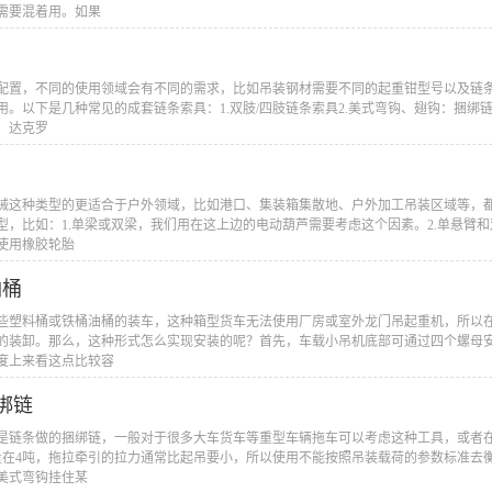
需要混着用。如果
？
活配置，不同的使用领域会有不同的需求，比如吊装钢材需要不同的起重钳型号以及链
。以下是几种常见的成套链条索具：1.双肢/四肢链条索具2.美式弯钩、翅钩：捆绑链
、达克罗
机械这种类型的更适合于户外领域，比如港口、集装箱集散地、户外加工吊装区域等，
，比如：1.单梁或双梁，我们用在这上边的电动葫芦需要考虑这个因素。2.单悬臂和
使用橡胶轮胎
油桶
一些塑料桶或铁桶油桶的装车，这种箱型货车无法使用厂房或室外龙门吊起重机，所以
的装卸。那么，这种形式怎么实现安装的呢？首先，车载小吊机底部可通过四个螺母
度上来看这点比较容
绑链
就是链条做的捆绑链，一般对于很多大车货车等重型车辆拖车可以考虑这种工具，或者
重量在4吨，拖拉牵引的拉力通常比起吊要小，所以使用不能按照吊装载荷的参数标准
美式弯钩挂住某