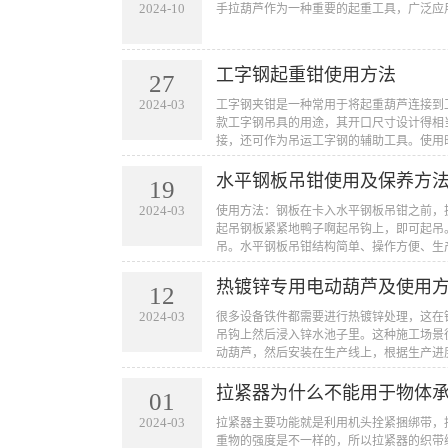
2024-10
​手拉葫芦作为一种重要的起重工具，广泛
工字钢起重钳使用方法
27
2024-03
​工字钢夹钳是一种常用于将起重葫芦连接
款工字钢吊具的用途，其开口尺寸设计得相
接，还可作为吊运工字钢的辅助工具。使用
水平钢板吊钳使用及保养方
19
2024-03
​使用方法：钢板在卡入水平钢板吊钳之前
起吊钢板紧紧地鸭子啊起吊钩上，即可起吊
吊。水平钢板吊钳结构简单、操作方便、生
热镀锌专用电动葫芦及使用
12
2024-03
​很多设备铁件都需要进行热镀锌处理，这
吊钩上然后浸入锌水池子里。这种施工场景
动葫芦，然后安装在生产线上，根据生产进
拉紧器为什么不能用于物体
01
2024-03
​拉紧器主要功能就是利用机头拴紧捆绑带
重物的强度是不一样的，所以拉紧器的织带