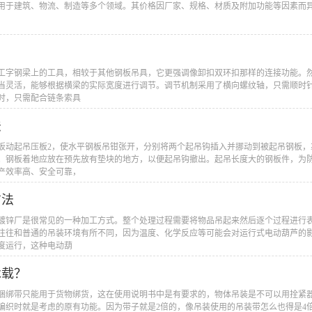
应用于建筑、物流、制造等多个领域。其价格因厂家、规格、材质及附加功能等因素而
到工字钢梁上的工具，相较于其他钢板吊具，它更强调像卸扣双环扣那样的连接功能。
当灵活，能够根据横梁的实际宽度进行调节。调节机制采用了横向螺纹轴，只需顺时
时，只需配合链条索具
法
，扳动起吊压板2，使水平钢板吊钳张开，分别将两个起吊钩插入并挪动到被起吊钢板
。钢板着地应放在预先放有垫块的地方，以便起吊钩撤出。起吊长度大的钢板件，为
产效率高、安全可靠，
方法
在镀锌厂是很常见的一种加工方式。整个处理过程需要将物品吊起来然后逐个过程进行
往往和普通的吊装环境有所不同，因为温度、化学反应等可能会对运行式电动葫芦的
度运行，这种电动葫
承载？
，捆绑带只能用于货物绑货，这在使用说明书中是有要求的，物体吊装是不可以用拴紧
编织时就是考虑的原有功能。因为带子就是2倍的，像吊装使用的吊装带怎么也得是4