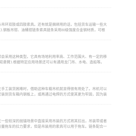
条吊环双肢或四肢索具。还有就是捆绑用的话，包括货车运输一些大
3.钢板吊钳、油桶钳链条索具链条采用80级强度合金钢材质，可根
都会采用这种类型。它具有场地利用率高、工作范围大、有一定的移
双悬臂3.根据特定应用场景还可以有通用龙门吊、水电、造船等。
在手工装货困难时，借助这种车载吊机就显得很有用处了。吊机可以
安装到货车箱内钢板上，或再通过电焊的方式使其更为牢固，因为装
在一些较深的抛锚场景中直接采用吊装的方式将其拉出，吊装带或者
去衡量拖车的拉力要求，但是吊装用的索具可以用于拖车。链条配合一