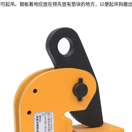
即可起吊。钢板着地应放在预先放有垫块的地方，以便起吊钩撤