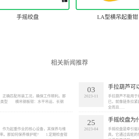
手摇绞盘
LA型横吊起重钳
相关新闻推荐
手拉葫芦可
03
2023-11
等，正确匹配吊装工况，确保工作顺利。那
手拉葫芦不能用于
装类型 横吊钢板钳：水平吊运、长钢
已，就像链条拉紧
全而且......
手摇绞盘为
25
2023-04
多，作为起重作业的核心设备，其保养与维
手摇绞盘是牵引驱
率。那如何保养维护呢? 1.定期检查钳
具，它通过齿轮的