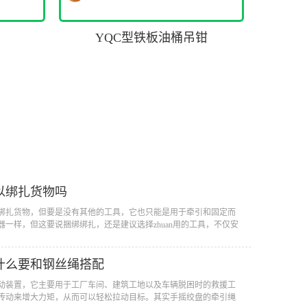
YQC型铁板油桶吊钳
以绑扎货物吗
绑扎货物，但要是没有其他的工具，它也只能是用于牵引和固定而
器一样，但这要说捆绑绑扎，还是建议选择zhuan用的工具，不仅安
什么要和钢丝绳搭配
动装置，它主要用于工厂车间、建筑工地以及车辆脱困时的救援工
传动来增大力矩，从而可以轻松拉动目标。其实手摇绞盘的牵引绳