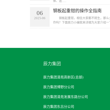
体、连......
钢板起重钳的操作全指南
06
2025-06
​ 钢板起重钳，相信大家都不陌生，那么
作吗？下面辰力小编就来详细为大家介绍一下
辰力集团
辰力集团清苑高新区(总部)
辰力集团博野分公司
辰力集团清苑发展东路分公司
辰力集团东吕分公司