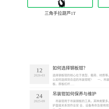
三角手拉葫芦1T
如何选择钢板钳？
12
2026-03
​选择钢板钳的核心在于类型、载荷、材质
么如何选择到合适的吊装钳呢? 一、吊
板、厚板杠杆......
吊装钳如何保养与维护
24
2025-09
​ 吊装钳用于吊装钢板的工具，其种类繁
护直接关系到作业安 全、设备寿命及使用效