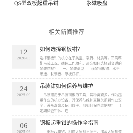
QS型双板起重吊钳
永磁吸盘
相关新闻推荐
如何选择钢板钳？
12
2026-03
​选择钢板钳的核心在于类型、载荷、材质等，正确匹
配吊装工况，确保工作顺利。那么如何选择到合适的
吊装钳呢? 一、吊装类型 横吊钢板钳：水平
吊运、长钢板、厚板杠杆......
吊装钳如何保养与维护
24
2025-09
​ 吊装钳用于吊装钢板的工具，其种类繁多，作为起
重作业的核心设备，其保养与维护直接关系到作业安
全、设备寿命及使用效率。那如何保养维护呢? 1.
定期检查钳体、连......
钢板起重钳的操作全指南
06
2025-06
​ 钢板起重钳，相信大家都不陌生，那么大家知道