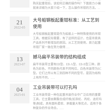
购买起重钳后，该如何正确的操作吗？下面辰力小编
就来详细为大家介绍一下，怎么操作吊钳的方法。...
大号船钢板起重钳标准：从工艺到
21
使用
2022-05
大号船钢板起重钳是作为船舶上一种特殊使用的吊钳
工具，根据实际需要，有了这样的设计，也是吊索具
产品系列不断增加的原因。从工艺到使用，辰力起重
吊钳厂家一致在努力做得......
撼马扁平吊装带的结构组成
13
2023-07
扁平吊装带主要有EB型、EB-A型、EB-B型三种，颜
色为彩色，不同颜色代表不同吨位，白色吊装带为EC
型。它们之所以有三到四种不同的型号，是因为结构
上有所不同，......
工业吊装带可以打孔吗
04
2025-01
工业吊装带是一种在起重吊装作业中广泛应用的重要
工具，它主要由聚酯合成纤维(如涤纶、丙纶、迪尼玛
等)制成，具有面料柔软、承载量大等优点，适用于各
种复杂的作业场合。......