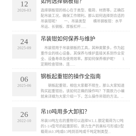
如何选择钢板钳？
12
2026-03
​选择钢板钳的核心在于类型、载荷、材质等，正确匹
配吊装工况，确保工作顺利。那么如何选择到合适的
吊装钳呢? 一、吊装类型 横吊钢板钳：水平
吊运、长钢板、厚板杠杆......
吊装钳如何保养与维护
24
2025-09
​ 吊装钳用于吊装钢板的工具，其种类繁多，作为起
重作业的核心设备，其保养与维护直接关系到作业安
全、设备寿命及使用效率。那如何保养维护呢? 1.
定期检查钳体、连......
钢板起重钳的操作全指南
06
2025-06
​ 钢板起重钳，相信大家都不陌生，那么大家知道
购买起重钳后，该如何正确的操作吗？下面辰力小编
就来详细为大家介绍一下，怎么操作吊钳的方法。...
吊10吨用多大卸扣？
26
2022-10
吊装10吨左右的重物可以选择W.L.L.额定载荷为12吨
的1-1/4型号的起重卸扣，辰力生产的美标弓形或D型
载荷从0.3吨或0.5吨到百吨或千吨定制类型...