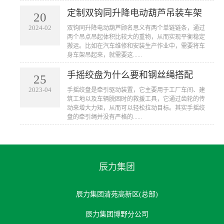
定制双钩同升降电动葫芦吊装车架
20
2024-02
双钩同升降电动葫芦顾名思义有两个单链链条，通过
两个吊点吊起体积比较大的重物，从而实现平衡稳定
搬运。比如在汽车维修和安装生产作业中，需要将车
身车架吊起来，就需要这......
手摇绞盘为什么要和钢丝绳搭配
25
2023-04
手摇绞盘是牵引驱动装置，它主要用于工厂车间、建
筑工地以及车辆脱困时的救援工具，它通过齿轮的传
动来增大力矩，从而可以轻松拉动目标。其实手摇绞
盘的牵引绳并没有严格的......
辰力集团
辰力集团清苑高新区(总部)
辰力集团博野分公司