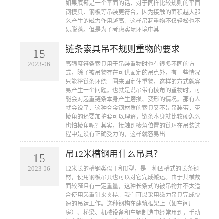
如果底部是一个平面的话，对于同样比较规则的平面
钢模具、钢板等吊装更符合，因为接触的面积越大那
么产生的磁力作用越高，这样吊起重物不仅轻松也不
易脱落。但是为了考虑实际环境中其
链条索具吊不规则重物的要求
15
2023-06
​高强度链条索具用于吊装重物时也有很多不同的方
式，除了被吊物存在可供固定的吊点外，有一些情况
只能将链条环绕一圈来固定住重物，这样的方式就容
易产生一个问题。也就是说吊带有棱角的重物时，可
能会对起重链条本身产生磨损、变形的情况。那有人
就会说了，这种合金钢材质的索具又不是吊装带，带
棱角的还要加护套可以理解，链条本身就比较硬怎么
也怕棱角呢？其实，接触到棱角位置的链环在吊装过
程中是没有正确受力的，这样就容易出
吊12米槽钢用什么吊具？
15
2023-06
​12米长的槽钢类似于和U型，是一种凹槽式的长条钢
材，使用钢板吊具也可以对它完成搬运。由于其横截
面较窄且有一定重量，这种长条式的被吊物并不太适
合使用起重钳来夹持。我们可以采用磁力吊具完成快
速的吊运工作。这种钢构在建筑框架上（如车间厂
房）、桥梁、机械设备和车辆制造中经常用到，手动