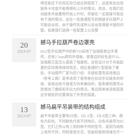
得还能往下拉但实际已经达到底部了，这是就会出现
链条卡住或不能再顺利上升的情况。而且，在我们拉
动链条吊装重物开始上升时，停留在一定高度可能会
有下滑的情况，这在一些普通型号的倒链手拉葫芦上
可能会出现，由于操作失误所以会出现滑链卡链的问
题。如果我们选择一些配置上以及整
撼马手拉葫芦卷边罩壳
20
2023-07
​HSZ型手拉葫芦中的新VD采用了加强筋卷边手罩
壳，还有2.5mm厚的外墙板。那卷边的好处是什么，
加强筋又是怎么提高了强度呢。这些设计对于吊装起
重的实际使用体验而言，相比普通的V型提高了哪
些，手动葫芦厂家为您介绍：手链轮罩壳采用卷边
（参考上图）是考虑到了使用者在拉动手拉链条的时
候，容易出现卡链或方向有偏动时，链条蹭到罩壳从
而增加了磨损和手拉力的情况。卷边简单来讲就是靠
近手链轮的位置增加了外壳的弧度，
撼马扁平吊装带的结构组成
13
2023-07
​扁平吊装带主要有EB型、EB-A型、EB-B型三种，颜
色为彩色，不同颜色代表不同吨位，白色吊装带为EC
型。它们之所以有三到四种不同的型号，是因为结构
上有所不同，同样使用方式、性能和使用领域也不一