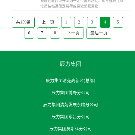
能够在收拉或升降到一定位置时制动。但不建议连续
性吊装临近额定载荷或轻微超载重物，
共159条
上一页
1
2
3
4
5
6
7
8
下一页
最后一页
辰力集团
辰力集团清苑高新区(总部)
辰力集团博野分公司
辰力集团清苑发展东路分公司
辰力集团东吕分公司
辰力集团莫斯科分公司