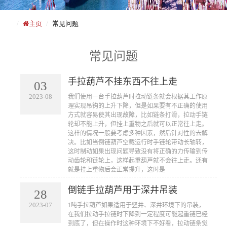
主页
常见问题
常见问题
手拉葫芦不挂东西不往上走
03
2023-08
​我们使用一台手拉葫芦时拉动链条就会根据其工作原
理实现吊钩的上升下降，但是如果要有不正确的使用
方式就容易使其出现故障，比如链条打滑，拉动手链
轮却不能上升，但挂上重物之后就可以正常往上走。
这样的情况一般要考虑多种因素，然后针对性的去解
决。比如当倒链葫芦空载运行时手链轮带动长轴转，
这时制动如果出现问题导致没有将正确的力传输到传
动齿轮和链轮上，这样起重葫芦就不会往上走。还有
就是挂上重物后会正常提升，这时是
倒链手拉葫芦用于深井吊装
28
2023-07
​1吨手拉葫芦如果适用于竖井、深井环境下的吊装，
在我们拉动手拉链时下降到一定程度可能起重链已经
到底了，但在操作时这种环境下不好看，拉动链条觉