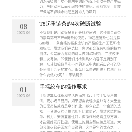
的永磁吸盘可以不借助电源的情况下扳动手柄产生磁
力，吸附钢材从而实现较快的搬运。虽然宽度上比较
窄但是不影响永磁起重器磁力的吸附
T8起重链条的4次破断试验
08
2023-06
​不管我们是用钢板吊具还是各种吊钩，这种组合链条
的索具都离不开t8链条的使用，T8起重链条也就是指
G80级，一条合格的链条应该有严格的生产工艺和检
验标准。虽然我们在选择厂家时都会说有相应的拉力
测试，但是辰力撼马的可以做到4次破断、二次校正
和二次弓拉。即便我们对检测具体内容不是特别了
解，从其检验数量和不同的测试中也能看出这样的链
条使用上会更加放心。那么什么是破断拉力检测？为
什么要做4次呢？1.吊装链条
手摇绞车的操作要求
01
2023-06
​手摇绞车从体积和灵活性而言比起手拉手扳葫芦来
讲，更小巧且易用，如果您需要轻小型乜有太大重量
的日常吊装或者是牵引作业，那么它是一个合适的选
择，一台绞盘的价格也相对比较便宜。虽然它结构简
单、省力、安装兼容性好，但操作时仍需注意方法，
才能更好发挥性能。使用过的朋友都应该是知道，大
部分绞盘都是带双向自锁的，这也是它的优点之一，