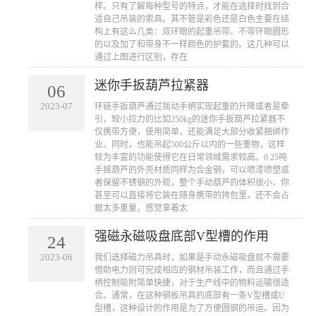
样。只有了解每种型号的特点，才能在选择时找到合
适自己吊装的索具。其不管是彩色还是白色主要在结
构上有这么几类：双环眼的起重吊带、不带环眼圆形
的以及加了和带身不一样颜色的护套的。这几种可以
通过上图进行区别，存在
迷你手扳葫芦拉紧器
06
2023-07
​环链手扳葫芦通过摇动手柄实现起重的升降或者是牵
引，较小拉力的比如250kg的迷你手扳葫芦拉紧器不
仅携带方便，使用简单，还能满足大部分收紧捆绑作
业。同时，也能吊起500公斤以内的一些重物，这样
较为丰富的功能使得它在日常领域需求较高。0.25吨
手摇葫芦的外壳材质同样为合金钢，可以喷漆喷塑或
者保留不锈钢的外观，整个手动葫芦的体积很小，你
甚至可以直接将它装在随身携带的挎包里，还不会占
据太多重量，感觉拿着太
强磁永磁吸盘底部V型槽的作用
24
2023-06
​我们选择磁力吊具时，如果是手动永磁吸盘就不需要
借助电力则可完成相应的钢材吊装工作，而且通过手
柄控制吸附简单快捷，对于生产线中的物料运输很适
合。通常，在这种钢板吊具的底部有一条V型槽或U
型槽，这种设计的作用是为了方便圆钢的吊运。因为