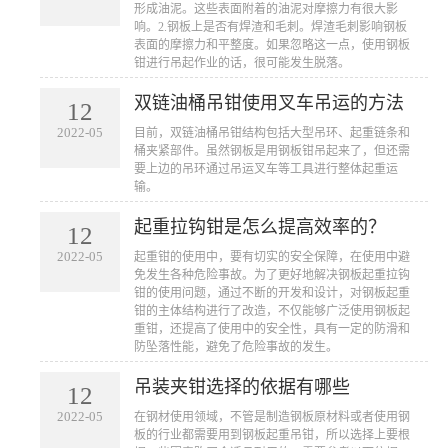
形成油泥。这些表面附着的油泥对摩擦力有很大影
响。2.钢板上是否有焊渣和毛刺。焊渣毛刺影响钢板
表面的摩擦力和平整度。如果忽略这一点，使用钢板
钳进行吊起作业的话，很可能发生脱落。
双链油桶吊钳使用叉车吊运的方法
12
2022-05
​目前，双链油桶吊钳结构包括大型吊环、起重链条和
桶夹紧部件。虽然钢板是用钢板钳吊起来了，但还需
要上边的吊环通过吊运叉车等工具进行整体起重运
输。
起重拉钩钳是怎么提高效率的？
12
2022-05
​起重钳的使用中，要有切实的安全保障，在使用中避
免发生各种危险事故。为了更好地解决钢板起重拉钩
钳的使用问题，通过不断的开发和设计，对钢板起重
钳的主体结构进行了改造，不仅能够广泛使用钢板起
重钳，还提高了使用中的安全性，具有一定的防滑和
防坠落性能，避免了危险事故的发生。
吊装夹钳选择的依据有哪些
12
2022-05
​在钢材使用领域，不管是制造钢板原材料或者使用钢
板的行业都需要用到钢板起重吊钳，所以选择上要根