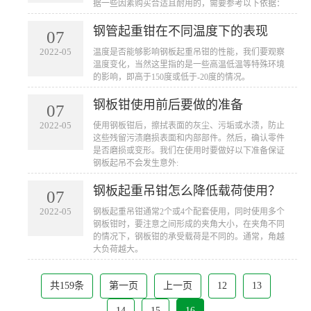
据一些因素购买合适且耐用的，需要参考以下依据：
钢管起重钳在不同温度下的表现
07
2022-05
​​温度是否能够影响钢板起重吊钳的性能，我们要观察
温度变化，当然这里指的是一些高温低温等特殊环境
的影响，即高于150度或低于-20度的情况。
钢板钳使用前后要做的准备
07
2022-05
​使用钢板钳后，擦拭表面的灰尘、污垢或水渍，防止
这些残留污渍磨损表面和内部部件。然后，确认零件
是否磨损或变形。我们在使用时要做好以下准备保证
钢板起吊不会发生意外:
钢板起重吊钳怎么降低载荷使用？
07
2022-05
​钢板起重吊钳通常2个或4个配套使用，同时使用多个
钢板钳时，要注意之间形成的夹角大小，在夹角不同
的情况下，钢板钳的承受载荷是不同的。通常，角越
大负荷越大。
共159条
第一页
上一页
12
13
14
15
16