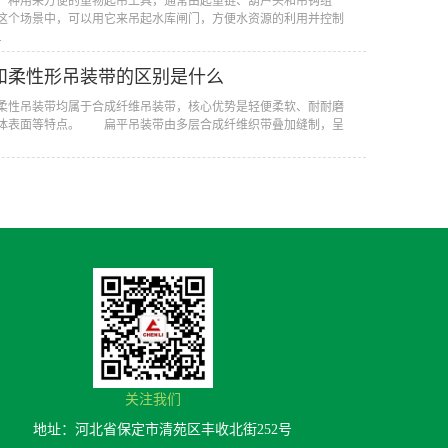
一种用来方便的重物起吊工具，通常由起重链、葫芦头和吊钩组
这个场景中，可以用它来吊起水库闸门，方便水资源的利用并控制
.
和柔性形吊装带的区别是什么
性吊装带均属于合成纤维吊装带，核心优势是轻便柔软、耐耐磨
体表面等特点。 扁平吊装带由多层合成纤维织带叠加缝制，呈
关注我们
地址：河北省保定市清苑区丰收北街252号