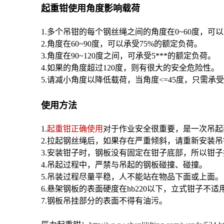
起重钳使用角度影响载荷
1.多个吊钳的每个钢丝绳之间的角度在0~60度，可以
2.角度在60~90度，可以承受75%的额定负荷。
3.角度在90~120度之间，可承受5***的额定负荷。
4.如果的角度超过120度，则有很大的安全危险性。
5.请减小角度以降低载荷，当角度<=45度，只需承受
使用方法
1.
起重钳正确使用
对于作业安全很重要，是一次吊起
2.拉起钢丝绳后，如果存在严重倾斜，请重新安装吊
3.安装钳子时，钢板没有固定在钳子底部，所以钳
4.吊起过程中，严禁与吊起的钢板碰撞、碰撞。
5.吊装过程尽量平稳，人不能站在物品下面或上面。
6.悬架钢板的表面硬度在hb220以下，立式钳子不
7.钢板吊挂部分的表面不得有油污。