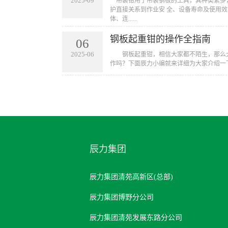
2025-09
​ 吊装钳用于吊装钢板的工具，其种类繁
护直接关系到作业安 全、设备寿命及使用效
体、连......
钢板起重钳的操作全指南
06
2025-06
​ 钢板起重钳，相信大家都不陌生，那么
作吗？下面辰力小编就来详细为大家介绍一下
辰力集团
辰力集团清苑高新区(总部)
辰力集团博野分公司
辰力集团清苑发展东路分公司