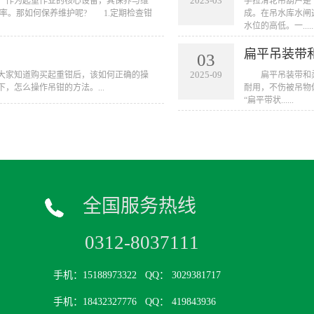
2023-03
多，作为起重作业的核心设备，其保养与维
手拉滑轮吊葫芦是
率。那如何保养维护呢? 1.定期检查钳
成。在吊水库水闸
水位的高低。一.....
扁平吊装带
03
2025-09
大家知道购买起重钳后，该如何正确的操
扁平吊装带和柔
，怎么操作吊钳的方法。...
耐用，不伤被吊物
“扁平带状......
全国服务热线
0312-8037111
手机：15188973322
QQ： 3029381717
手机：18432327776
QQ： 419843936