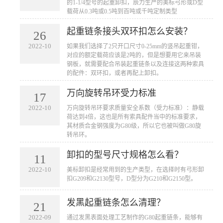
的1-1/4型号的起重卸扣，辰力生产的美标弓形或D型
载荷从0.3吨或0.5吨到百吨或千吨定制类型
起重链条接头双环扣怎么安装？
26
2022-10
​​如果我们选择了2只开口尺寸0-25mm的竖吊起重钳，
对应的额定载荷应该是2吨的，但是想要用它来吊装
钢板，就需要配合吊装起重链条以及连接这两种索具
的配件：双环扣，或者再配上卸扣。
万向旋转吊环受力标准
17
2022-10
​万向旋转吊环要求质量安全系数（受力标准）：静载
荷达到4倍，这也是所有索具配件当中的标准要求，
其材质合金钢强度为G80级，所以它也被叫做G80旋
转吊环。
卸扣的型号尺寸规格怎么看？
11
2022-10
​美标卸扣是经常用到的生产类型，在选择时有弓形卸
扣G209​和G2130型号，D型分为G210和G2150型。
发黑起重链条怎么清理？
21
2022-09
​通过发黑表面处理工艺制作的G80起重链条​，能够有