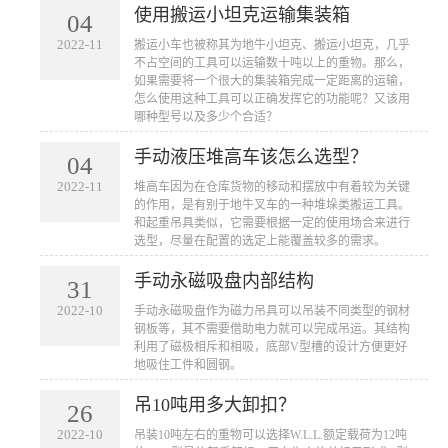
使用搬运小坦克运输集装箱
04
2022-11
​搬运小车也被称其为地牛小坦克、搬运小坦克​，几乎
不占空间的工具可以运输数十吨以上的重物。那么，
如果需要将一个很大的集装箱完成一定距离的运输，
怎么使用这种工具可以正确发挥它的功能呢？又该用
哪种型号以及多少个合适？
手动液压堆高车该怎么选型？
04
2022-11
​堆高车因为在仓库货物的移动和摆放中有着较为关键
的作用，是有别于地牛叉车的一种堆垛类搬运工具。
和起重吊具类似，它需要根据一定的使用场合来进行
选型，尽量在配置的选定上能覆盖较多的需求。
手动永磁吸盘内部结构
31
2022-10
​手动永磁吸盘​作为磁力吊具可以吊装不同类型的钢材
钢板等，其不需要借助电力就可以完成吊运。其结构
利用了磁极相斥和相吸，底部V型槽的设计方便更好
地吸住工件和圆钢。
吊10吨用多大卸扣？
26
2022-10
​吊装10吨左右的重物可以选择W.L.L.额定载荷为12吨