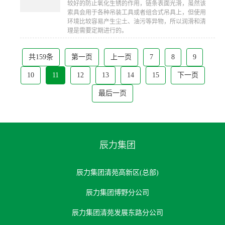
较好的防止氧化生锈的作用，链条表面光滑，虽然该
索具会用于各种吊装工具或者组合式吊具上，但使用
环境比较容易产生尘土、油污等异物，所以润滑和清
理是需要定期进行的。
共159条
第一页
上一页
7
8
9
10
11
12
13
14
15
下一页
最后一页
辰力集团
辰力集团清苑高新区(总部)
辰力集团博野分公司
辰力集团清苑发展东路分公司