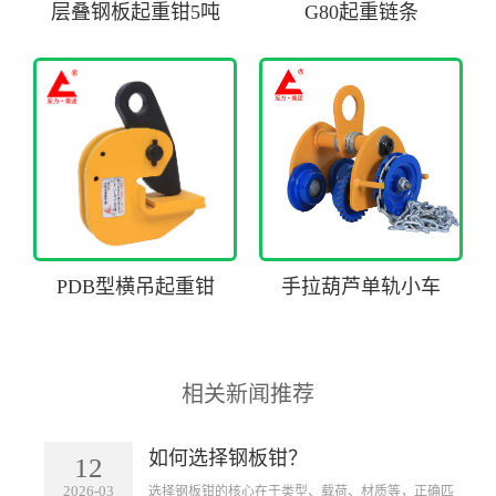
层叠钢板起重钳5吨
G80起重链条
PDB型横吊起重钳
手拉葫芦单轨小车
相关新闻推荐
如何选择钢板钳？
12
2026-03
​选择钢板钳的核心在于类型、载荷、材质等，正确匹