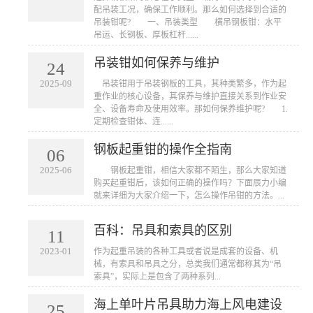
配吊装工况，确保工作顺利。那么如何选择到合适的
吊装钳呢? 一、吊装类型 横吊钢板钳：水平
吊运、长钢板、厚板杠杆......
吊装钳如何保养与维护
24
2025-09
​ 吊装钳用于吊装钢板的工具，其种类繁多，作为起
重作业的核心设备，其保养与维护直接关系到作业安
全、设备寿命及使用效率。那如何保养维护呢? 1.
定期检查钳体、连......
钢板起重钳的操作全指南
06
2025-06
​ 钢板起重钳，相信大家都不陌生，那么大家知道
购买起重钳后，该如何正确的操作吗？下面辰力小编
就来详细为大家介绍一下，怎么操作吊钳的方法。...
百科：吊具和索具的区别
11
2023-01
作为起重吊装的各种工具或者说是成套的设备、机
械，有索具和吊具之分，总类我们通常都称其为“吊
索具”，实际上是包含了两种系列...
海上单叶片吊具助力海上风电建设
25