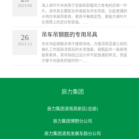
2023-04
海上单叶片吊具用于安装和卸载风力发电机的单一叶
片。该吊具主要配合风电船及吊车完成，比起普通的
大吨位吊装带索具，更具平衡稳定性，更能方便叶片
在塔筒上的定位和安装。......
吊车吊钢筋的专用吊具
26
2022-12
吊车吊起钢筋多用于建筑场地，方便浇筑混凝土前的
捆扎工作提高浇筑后的水泥强度，钢筋起吊一般使用
链条索具，其吊钩经过设计并不是普通的样式，而是
方便卡住链条的链环的一......
辰力集团
辰力集团清苑高新区(总部)
辰力集团博野分公司
辰力集团清苑发展东路分公司