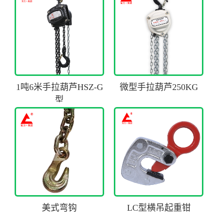
1吨6米手拉葫芦HSZ-G
微型手拉葫芦250KG
型
美式弯钩
LC型横吊起重钳