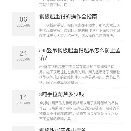
定期检查钳体、连......
钢板起重钳的操作全指南
06
2025-06
​ 钢板起重钳，相信大家都不陌生，那么大家知道
购买起重钳后，该如何正确的操作吗？下面辰力小编
就来详细为大家介绍一下，怎么操作吊钳的方法。...
cdh竖吊钢板起重钳起吊怎么防止坠
24
落？
2022-06
cdh竖吊钢板起重钳不只是在钢板加工车间有所使
用，施工现场往往也会用的到，因为竖吊除了钢板包
括型钢等规则的钢结构件起吊也是适用的。为防止坠
落，除了吊钳本身质量无......
3吨手拉葫芦多少钱
14
2023-09
3吨手拉葫芦作为手动机械可以用于各种领域的吊装
作业，3吨采用了吊钩wai挂式的双链链条，吊装的重
物重量不建议超过3吨。价格方面会受链条程度以及
不同型号的影响，具......
钢板钳能开多少厚的