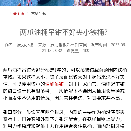
主页
常见问题
两爪油桶吊钳不好夹小铁桶？
作者：辰力小编 来源：辰力钢板起重钳官网 发布时间：2022-06-
21 13:28:32 浏览量：109
两爪油桶吊钳
大部分都是1吨的，可以吊装该载荷范围内铁桶
重物。如果铁桶太小，钳子反而比较大对于起吊来说不好夹
住，可以使用较小的
油桶吊钳
。对于厂家而言，油桶起重钳
的钳口设计也有很多种，一般情况下不会因为桶周长半径减
小而发生不适用的情况，因为夹住卷边，对其要求并不高。
钳口部分一般设置有两个钳牙，内部的主要作为桶沿底部夹
紧承重，同弹簧和外部下方钳牙配合，在铁桶桶壁上受力，
利用力学原理和起吊重力作用结合夹住铁桶。而内部钳牙横