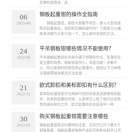
定期检查钳体、连......
钢板起重钳的操作全指南
06
2025-06
​ 钢板起重钳，相信大家都不陌生，那么大家知道
购买起重钳后，该如何正确的操作吗？下面辰力小编
就来详细为大家介绍一下，怎么操作吊钳的方法。...
平吊钢板钳哪些情况不能使用？
24
2022-06
平吊钢板起重钳在吊装中属于特殊的作业，坠落往往
是主要的隐患。钢板钳虽然小，但是功能一点都不
小。所以使用时的规范务必要遵守，碰到以下几种情
况请按照相关解决方法处理......
欧式卸扣和美标卸扣有什么区别？
21
2022-12
索具卸扣通常是作为两种不同的吊索具连接使用的配
件，也承担起重的作用。从其样式上除了我们比较熟
悉的美标卸扣之外，欧式起重卸扣也是其中一种...
购买钢板起重钳需要注意哪些
30
2022-05
钢板起重钳购买时要特别注意，实际开口尺寸要大于
钢板厚度。钢板起重钳每种产品型号和吨位的开口尺