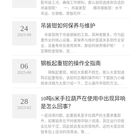
配吊装工况，确保工作顺利。那么如何选择到合适的
吊装钳呢? 一、吊装类型 横吊钢板钳：水平
吊运、长钢板、厚板杠杆......
吊装钳如何保养与维护
24
2025-09
​ 吊装钳用于吊装钢板的工具，其种类繁多，作为起
重作业的核心设备，其保养与维护直接关系到作业安
全、设备寿命及使用效率。那如何保养维护呢? 1.
定期检查钳体、连......
钢板起重钳的操作全指南
06
2025-06
​ 钢板起重钳，相信大家都不陌生，那么大家知道
购买起重钳后，该如何正确的操作吗？下面辰力小编
就来详细为大家介绍一下，怎么操作吊钳的方法。...
10吨6米手拉葫芦在使用中出现异响
28
是怎么回事？
2023-02
一是润滑问题，起重链条是手拉葫芦的主要承重部
件，如果链条在平时使用中缺少润滑，其在运行中就
会比较干涩，因此就会发出异常响声。这时大家应给
链条加上适当的润滑油，等......