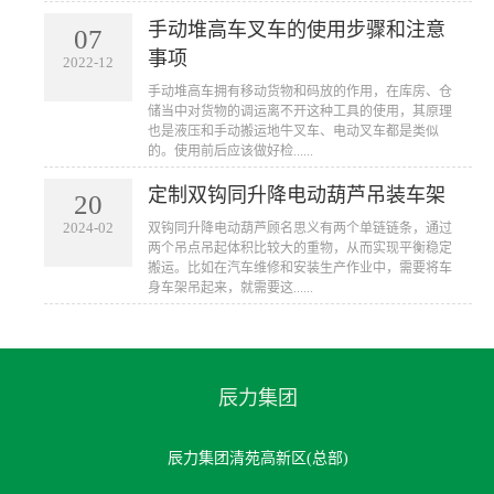
手动堆高车叉车的使用步骤和注意
07
事项
2022-12
手动堆高车拥有移动货物和码放的作用，在库房、仓
储当中对货物的调运离不开这种工具的使用，其原理
也是液压和手动搬运地牛叉车​、电动叉车都是类似
的。使用前后应该做好检......
定制双钩同升降电动葫芦吊装车架
20
2024-02
双钩同升降电动葫芦顾名思义有两个单链链条，通过
两个吊点吊起体积比较大的重物，从而实现平衡稳定
搬运。比如在汽车维修和安装生产作业中，需要将车
身车架吊起来，就需要这......
辰力集团
辰力集团清苑高新区(总部)