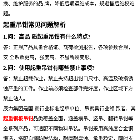
换、维护服务的品 牌，降低后期运维成本，规避售后维权难
题。
起重吊钳常见问题解析
1.问：高品 质起重吊钳有什么特点?
答：正规产品具备合格证、载荷检测报告，各项参数合规，
安 全系数更高，强度高、不易断裂变形。
2.问：使用起重吊钳有哪些禁止事项?
答：禁止超载作业，禁止夹持超出钳口尺寸、高温及破损锈
蚀严重的工件。作业前必须检查部件完好度，作业区域下方
禁止站人。
辰力集团是国 家行业标准起草单位、吊索具行业领 跑者，其
起重钢板吊钳
品类覆盖全面，涵盖横吊、竖吊、翻转吊钳等
全系列产品，可适配不同物料吊装。吊钳采用高纯度合金钢
锻造，搭配自锁防脱结构，耐磨耐腐蚀、承重稳定，同时支