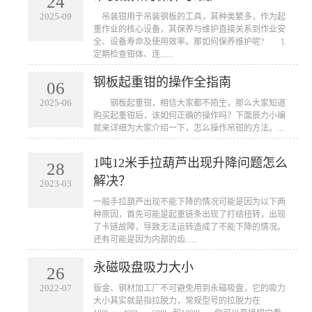
24
2025-09
​ 吊装钳用于吊装钢板的工具，其种类繁多，作为起
重作业的核心设备，其保养与维护直接关系到作业安
全、设备寿命及使用效率。那如何保养维护呢? 1.
定期检查钳体、连......
钢板起重钳的操作全指南
06
2025-06
​ 钢板起重钳，相信大家都不陌生，那么大家知道
购买起重钳后，该如何正确的操作吗？下面辰力小编
就来详细为大家介绍一下，怎么操作吊钳的方法。...
1吨12米手拉葫芦出现升降问题怎么
28
解决？
2023-03
一般手拉葫芦出现不能下降的情况可能是因为以下两
种原因，首先可能是起重链条出现了打结扭转，出现
了卡链故障，导致无法运转造成了不能下降的情况。
还有可能是因为内部的齿......
永磁吸盘吸力大小
26
2022-07
​钣金、钢材加工厂不可避免用到永磁吸盘，它的吸力
大小其实就是指拉脱力，常规型号的拉脱力在