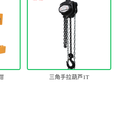
钳
三角手拉葫芦1T