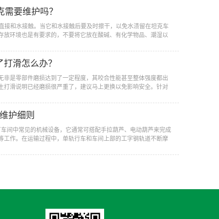
坦克需要维护吗？
要直接和水接触。当它和水接触后要及时擦干，以免水渍留在坦克车
存放环境也是有要求的，不要将它放在酸碱、有化学物品、潮湿以
了打滑怎么办？
无非是零部件磨损达到了一定程度，其咬合性能甚至整体强度都出
生打滑说明已经磨损很严重了，建议马上更换以免影响安全。针对
车维护细则
厂车间中常见的机械设备，它通常可搭配手拉葫芦、电动葫芦来完成
等工作。在运输过程中，单轨行车和车间上部的工字钢轨道不断摩