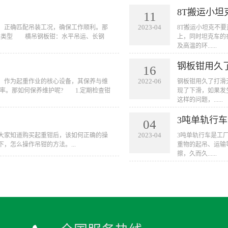
8T搬运小
11
2023-04
等，正确匹配吊装工况，确保工作顺利。那
8T搬运小坦克不
装类型 横吊钢板钳：水平吊运、长钢
上，同时坦克车的
及高温的环......
钢板钳用久
16
2022-06
多，作为起重作业的核心设备，其保养与维
钢板钳用久了打滑
率。那如何保养维护呢? 1.定期检查钳
现了下滑，如果发
这样的问题，......
3吨单轨行
04
2023-04
大家知道购买起重钳后，该如何正确的操
3吨单轨行车是工
，怎么操作吊钳的方法。...
重物的起吊、运输
擦，久而久......