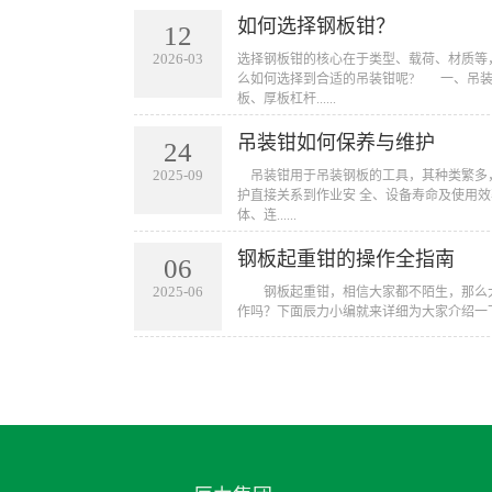
如何选择钢板钳？
12
2026-03
​选择钢板钳的核心在于类型、载荷、材质
么如何选择到合适的吊装钳呢? 一、吊
板、厚板杠杆......
吊装钳如何保养与维护
24
2025-09
​ 吊装钳用于吊装钢板的工具，其种类繁
护直接关系到作业安 全、设备寿命及使用效
体、连......
钢板起重钳的操作全指南
06
2025-06
​ 钢板起重钳，相信大家都不陌生，那么
作吗？下面辰力小编就来详细为大家介绍一下