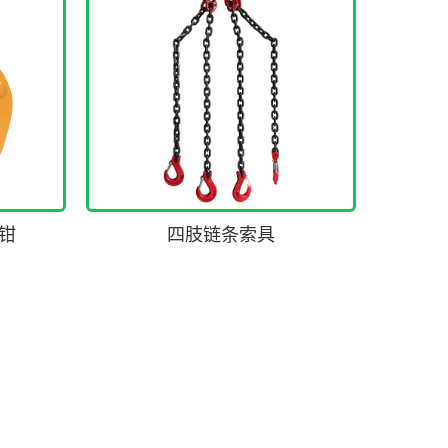
钳
四肢链条索具