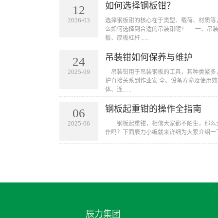
如何选择钢板钳？
12
2026-03
​选择钢板钳的核心在于类型、载荷、材质
么如何选择到合适的吊装钳呢? 一、吊
板、厚板杠杆......
吊装钳如何保养与维护
24
2025-09
​ 吊装钳用于吊装钢板的工具，其种类繁
护直接关系到作业安 全、设备寿命及使用效
体、连......
钢板起重钳的操作全指南
06
2025-06
​ 钢板起重钳，相信大家都不陌生，那么
作吗？下面辰力小编就来详细为大家介绍一下
辰力集团