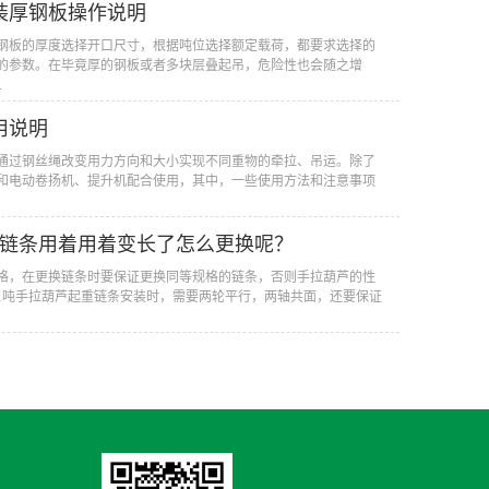
装厚钢板操作说明
钢板的厚度选择开口尺寸，根据吨位选择额定载荷，都要求选择的
的参数。在毕竟厚的钢板或者多块层叠起吊，危险性也会随之增
.
用说明
通过钢丝绳改变用力方向和大小实现不同重物的牵拉、吊运。除了
和电动卷扬机、提升机配合使用，其中，一些使用方法和注意事项
芦链条用着用着变长了怎么更换呢？
格，在更换链条时要保证更换同等规格的链条，否则手拉葫芦的性
1吨手拉葫芦起重链条安装时，需要两轮平行，两轴共面，还要保证