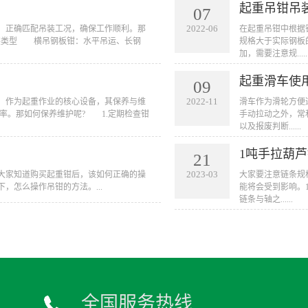
起重吊钳吊
07
2022-06
等，正确匹配吊装工况，确保工作顺利。那
在起重吊钳中根据
装类型 横吊钢板钳：水平吊运、长钢
规格大于实际钢板
加，需要注意规.....
起重滑车使
09
2022-11
多，作为起重作业的核心设备，其保养与维
滑车作为滑轮方便
率。那如何保养维护呢? 1.定期检查钳
手动拉动之外，常
以及报废判断......
1吨手拉葫
21
2023-03
大家知道购买起重钳后，该如何正确的操
大家要注意链条规
，怎么操作吊钳的方法。...
能将会受到影响。
链条与轴之......
全国服务热线