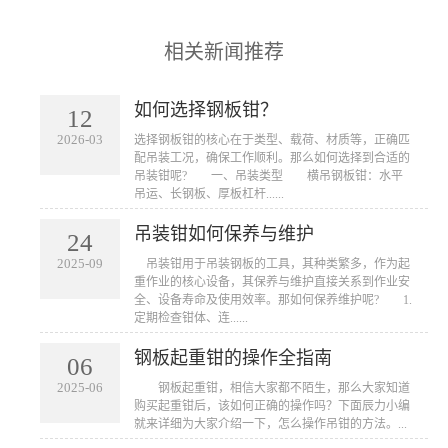
相关新闻推荐
如何选择钢板钳？
12
2026-03
​选择钢板钳的核心在于类型、载荷、材质等，正确匹
配吊装工况，确保工作顺利。那么如何选择到合适的
吊装钳呢? 一、吊装类型 横吊钢板钳：水平
吊运、长钢板、厚板杠杆......
吊装钳如何保养与维护
24
2025-09
​ 吊装钳用于吊装钢板的工具，其种类繁多，作为起
重作业的核心设备，其保养与维护直接关系到作业安
全、设备寿命及使用效率。那如何保养维护呢? 1.
定期检查钳体、连......
钢板起重钳的操作全指南
06
2025-06
​ 钢板起重钳，相信大家都不陌生，那么大家知道
购买起重钳后，该如何正确的操作吗？下面辰力小编
就来详细为大家介绍一下，怎么操作吊钳的方法。...