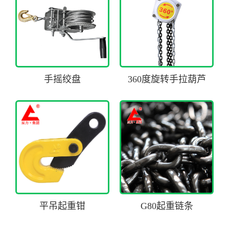
手摇绞盘
360度旋转手拉葫芦
平吊起重钳
G80起重链条