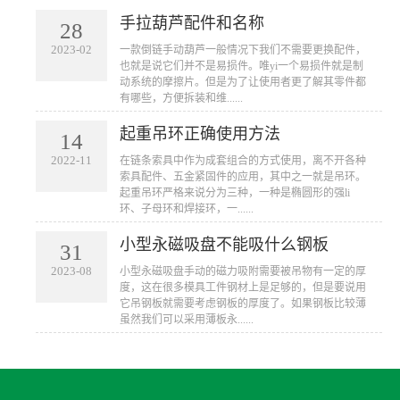
手拉葫芦配件和名称
28
2023-02
一款倒链手动葫芦一般情况下我们不需要更换配件，
也就是说它们并不是易损件。唯yi一个易损件就是制
动系统的摩擦片。但是为了让使用者更了解其零件都
有哪些，方便拆装和维......
起重吊环正确使用方法
14
2022-11
在链条索具中作为成套组合的方式使用，离不开各种
索具配件、五金紧固件的应用，其中之一就是吊环。
起重吊环严格来说分为三种，一种是椭圆形的强li
环、子母环和焊接环，一......
小型永磁吸盘不能吸什么钢板
31
2023-08
小型永磁吸盘手动的磁力吸附需要被吊物有一定的厚
度，这在很多模具工件钢材上是足够的，但是要说用
它吊钢板就需要考虑钢板的厚度了。如果钢板比较薄
虽然我们可以采用薄板永......