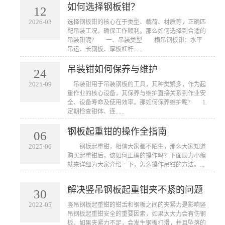
如何选择钢板钳？
12
2026-03
​选择钢板钳的核心在于类型、载荷、材质等，正确匹
配吊装工况，确保工作顺利。那么如何选择到合适的
吊装钳呢? 一、吊装类型 横吊钢板钳：水平
吊运、长钢板、厚板杠杆......
吊装钳如何保养与维护
24
2025-09
​ 吊装钳用于吊装钢板的工具，其种类繁多，作为起
重作业的核心设备，其保养与维护直接关系到作业安
全、设备寿命及使用效率。那如何保养维护呢? 1.
定期检查钳体、连......
钢板起重钳的操作全指南
06
2025-06
​ 钢板起重钳，相信大家都不陌生，那么大家知道
购买起重钳后，该如何正确的操作吗？下面辰力小编
就来详细为大家介绍一下，怎么操作吊钳的方法。...
解决竖吊钢板起重钳夹不紧的问题
30
2022-05
竖吊钢板起重钳的钳舌和钢板之间的夹紧力是影响竖
吊钢板起重钳安全的重要因素，如果太大力会有伤钢
板，如果夹紧力不足，会发生钢板打滑，并且坠落的