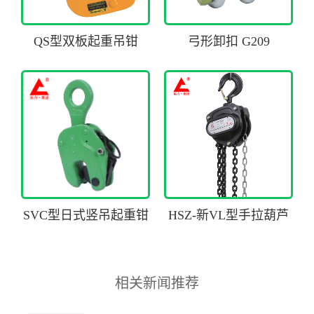
QS型双板起重吊钳
弓形卸扣 G209
SVC型日式竖吊起重钳
HSZ-新VL型手拉葫芦
相关新闻推荐