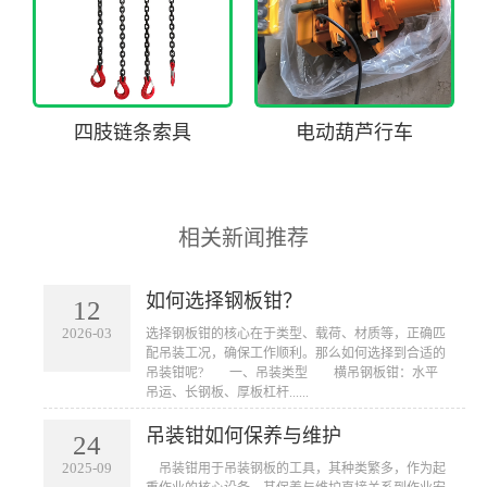
四肢链条索具
电动葫芦行车
相关新闻推荐
如何选择钢板钳？
12
2026-03
​选择钢板钳的核心在于类型、载荷、材质等，正确匹
配吊装工况，确保工作顺利。那么如何选择到合适的
吊装钳呢? 一、吊装类型 横吊钢板钳：水平
吊运、长钢板、厚板杠杆......
吊装钳如何保养与维护
24
2025-09
​ 吊装钳用于吊装钢板的工具，其种类繁多，作为起