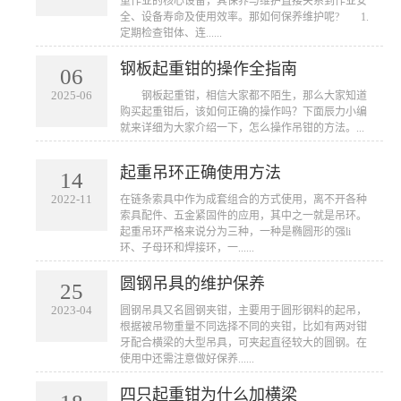
重作业的核心设备，其保养与维护直接关系到作业安
全、设备寿命及使用效率。那如何保养维护呢? 1.
定期检查钳体、连......
钢板起重钳的操作全指南
06
2025-06
​ 钢板起重钳，相信大家都不陌生，那么大家知道
购买起重钳后，该如何正确的操作吗？下面辰力小编
就来详细为大家介绍一下，怎么操作吊钳的方法。...
起重吊环正确使用方法
14
2022-11
在链条索具中作为成套组合的方式使用，离不开各种
索具配件、五金紧固件的应用，其中之一就是吊环。
起重吊环严格来说分为三种，一种是椭圆形的强li
环、子母环和焊接环，一......
圆钢吊具的维护保养
25
2023-04
圆钢吊具又名圆钢夹钳，主要用于圆形钢料的起吊，
根据被吊物重量不同选择不同的夹钳，比如有两对钳
牙配合横梁的大型吊具，可夹起直径较大的圆钢。在
使用中还需注意做好保养......
四只起重钳为什么加横梁