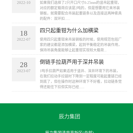
2022-10
​如果我们选择了2只开口尺寸0-25mm的竖吊起重钳，
对应的额定载荷应该是2吨的，但是想要用它来吊装
钢板，就需要配合吊装起重链条以及连接这两种索具
的配件：双环扣......
四只起重钳为什么加横梁
18
2022-07
使用四只起重钳来吊装钢板的时候，使用规范包括厂
家的建议都是添加横梁，起到平衡稳定的吊装作用，
保持吊装角度能够让起重钳实现较大载荷...
倒链手拉葫芦用于深井吊装
28
2023-07
1吨手拉葫芦如果适用于竖井、深井环境下的吊装，
在我们拉动手拉链时下降到一定程度可能起重链已经
到底了，但在操作时这种环境下不好看，拉动链条觉
得还能往下拉但实际已经......
辰力集团
辰力集团清苑高新区(总部)