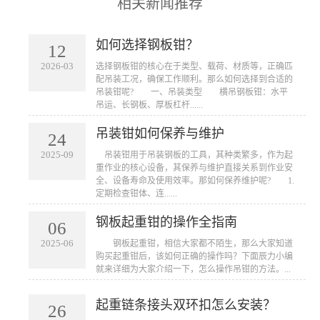
相关新闻推荐
如何选择钢板钳？
12
2026-03
​选择钢板钳的核心在于类型、载荷、材质等，正确匹
配吊装工况，确保工作顺利。那么如何选择到合适的
吊装钳呢? 一、吊装类型 横吊钢板钳：水平
吊运、长钢板、厚板杠杆......
吊装钳如何保养与维护
24
2025-09
​ 吊装钳用于吊装钢板的工具，其种类繁多，作为起
重作业的核心设备，其保养与维护直接关系到作业安
全、设备寿命及使用效率。那如何保养维护呢? 1.
定期检查钳体、连......
钢板起重钳的操作全指南
06
2025-06
​ 钢板起重钳，相信大家都不陌生，那么大家知道
购买起重钳后，该如何正确的操作吗？下面辰力小编
就来详细为大家介绍一下，怎么操作吊钳的方法。...
起重链条接头双环扣怎么安装？
26