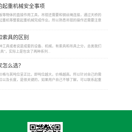
的起重机械安全事项
钢板等物体的直接作用工具，吊钳还需要和钢丝绳连接，通过天桥的
起重机等整套起重机械完成作业。所以熟悉吊钳的操作还需要注意
和索具的区别
种工具或者说是成套的设备、机械，有索具和吊具之分，总类我们
具”，实际上是包含了两种系列...
家怎么选？
价格与其吨位呈正比，即吨位越大，价格越高。所以针对自己的需
位以及长度，是很关键的，如果用户自己不够了解，可以联系起重