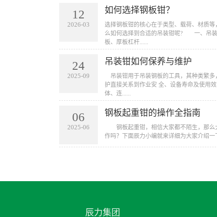
如何选择钢板钳？
12
2026-03
​选择钢板钳的核心在于类型、载荷、材质
么如何选择到合适的吊装钳呢? 一、吊
板、厚板杠杆......
吊装钳如何保养与维护
24
2025-09
​ 吊装钳用于吊装钢板的工具，其种类繁
护直接关系到作业安 全、设备寿命及使用效
体、连......
钢板起重钳的操作全指南
06
2025-06
​ 钢板起重钳，相信大家都不陌生，那么
作吗？下面辰力小编就来详细为大家介绍一下
辰力集团