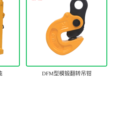
吨
DFM型模锻翻转吊钳