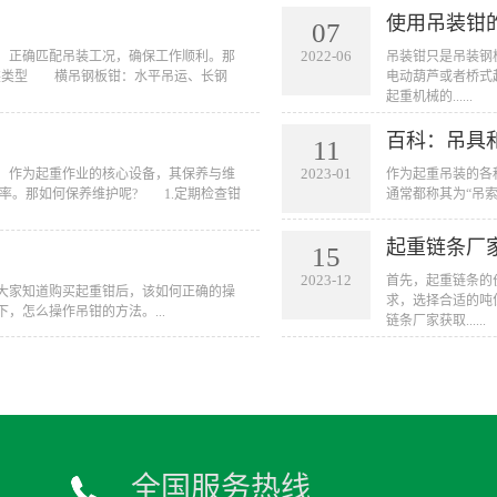
使用吊装钳
07
2022-06
等，正确匹配吊装工况，确保工作顺利。那
​吊装钳只是吊装
装类型 横吊钢板钳：水平吊运、长钢
电动葫芦或者桥式
起重机械的......
百科：吊具
11
2023-01
多，作为起重作业的核心设备，其保养与维
作为起重吊装的各
率。那如何保养维护呢? 1.定期检查钳
通常都称其为“吊索
起重链条厂
15
2023-12
首先，起重链条的
大家知道购买起重钳后，该如何正确的操
求，选择合适的吨
，怎么操作吊钳的方法。...
链条厂家获取......
全国服务热线