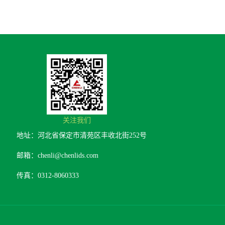
关注我们
地址：河北省保定市清苑区丰收北街252号
邮箱：chenli@chenlids.com
传真：0312-8060333