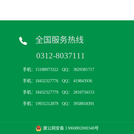
全国服务热线
0312-8037111
手机：15188973322
QQ： 3029381717
手机：18432327776
QQ： 419843936
手机：18432327779
QQ： 2810734153
手机：19931212879
QQ： 3958818391
冀公网安备 13060802000340号