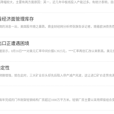
格降幅较大，主要有两方面原因：其一，近几年中板线投入产能过多。有统计表明，目前
看经济面管理库存
将下调的消息一出，美国股市随之暴跌。鼎金财经网分析师张旗告诉记者，随着欧洲债务
出口正遭遇困境
数据显示，8月16日***对美元汇率中间价报6.3925元，***汇率再创汇改以来新高。
确定性
跌预期增强，就在此时，三大矿业巨头却先后陷入停产减产风波，这让进口矿价走势充满
每年完成的门市刚架轻钢结构厂房超过1000万平方米。轻钢厂房主要以采用焊接组合