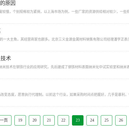
强的原因
速度较慢，个别规格较为紧俏，以上海市场为例，一些厂家的资源供给相对较少，一些
慎
钢材的一大主角，其经营商家也颇多。北京三义金源金属材料销售有限公司经理潘学正
米技术
料及纳米技术在钢铁行业的应用研究，先后建成了钢铁材料表面纳米化中试实验室和纳
商开始改变态度，愿意执行代理制。以前这个行业，如果采购时间点把握好，几乎是暴利
一页
19
20
21
22
23
24
25
26