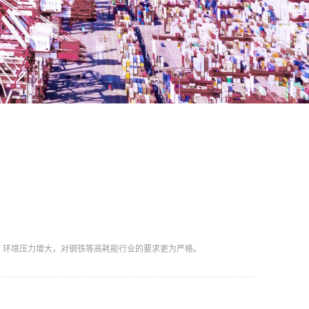
，环境压力增大，对钢铁等高耗能行业的要求更为严格。