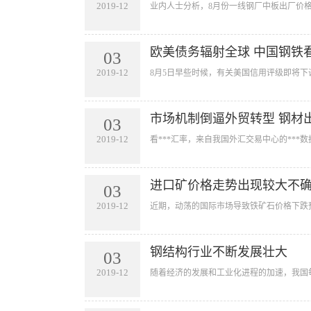
2019-12
​业内人士分析，8月份一线钢厂中板出厂价
欧美债务辐射全球 中国钢铁
03
2019-12
​8月5日早些时候，有关美国信用评级即
市场机制倒逼外贸转型 钢材
03
2019-12
​看***汇率，来自我国外汇交易中心的***
进口矿价格走势出现较大不
03
2019-12
​近期，动荡的国际市场导致铁矿石价格下
钢结构行业不断发展壮大
03
2019-12
​随着经济的发展和工业化进程的加速，我国