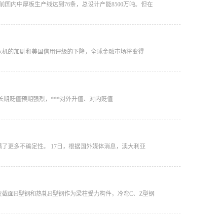
国内中厚板生产线达到76条，总设计产能8500万吨。但在
危机的加剧和美国信用评级的下降，全球金融市场将变得
美元长期贬值预期强烈，***对外升值、对内贬值
了更多不确定性。 17日，根据国外媒体消息，澳大利亚
变截面H型钢和热轧H型钢作为梁柱受力构件，冷弯C、Z型钢