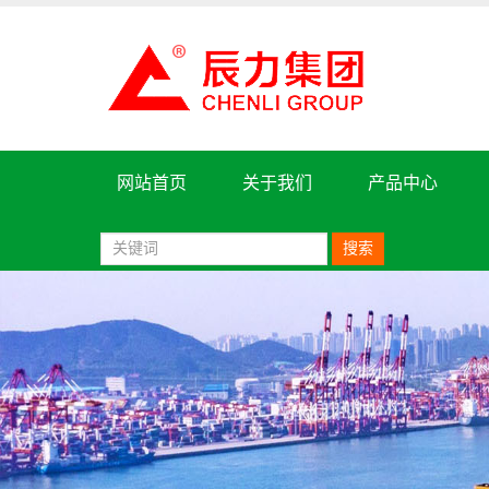
网站首页
关于我们
产品中心
搜索