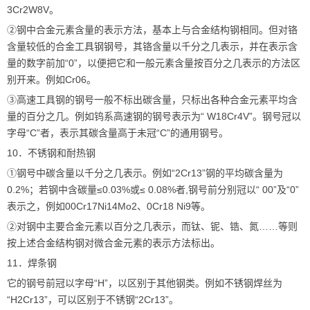
3Cr2W8V。
②钢中合金元素含量的表示方法，基本上与合金结构钢相同。但对铬
含量较低的合金工具钢钢号，其铬含量以千分之几表示，并在表示含
量的数字前加“0”，以便把它和一般元素含量按百分之几表示的方法区
别开来。例如Cr06。
③高速工具钢的钢号一般不标出碳含量，只标出各种合金元素平均含
量的百分之几。例如钨系高速钢的钢号表示为“ W18Cr4V”。钢号冠以
字母“C”者，表示其碳含量高于未冠“C”的通用钢号。
10．不锈钢和耐热钢
①钢号中碳含量以千分之几表示。例如“2Cr13”钢的平均碳含量为
0.2%；若钢中含碳量≤0.03%或≤ 0.08%者,钢号前分别冠以“ 00”及“0”
表示之，例如00Cr17Ni14Mo2、0Cr18 Ni9等。
②对钢中主要合金元素以百分之几表示，而钛、铌、锆、氮……等则
按上述合金结构钢对微合金元素的表示方法标出。
11．焊条钢
它的钢号前冠以字母“H”，以区别于其他钢类。例如不锈钢焊丝为
“H2Cr13”，可以区别于不锈钢“2Cr13”。