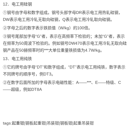
12．电工用硅钢
①钢号由字母和数字组成。钢号头部字母DR表示电工用热轧硅钢，
DW表示电工用冷轧无取向硅钢，Q表示电工用冷轧取向硅钢。
②字母之后的数字表示铁损值（W/kg）的100倍。
③钢号尾部加字母“G”者，表示在高频率下检验的；未加“G”者，表示
在频率为50周波下检验的。例如钢号DW470表示电工用冷轧无取向硅
钢产品在50赫频率时的***大单位重量铁损值为4.7W/kg。
13．电工用纯铁
①它的牌号由字母“DT”和数字组成，“DT”表示电工用纯铁，数字表示
不同牌号的顺序号，例DT3。
②在数字后面所加的字母表示电磁性能：A——***、E——特级、C
——超级，例如DT8A
tags:
起重钳
|钢板起重钳|吊装钳|钢板钳|起重吊装钳