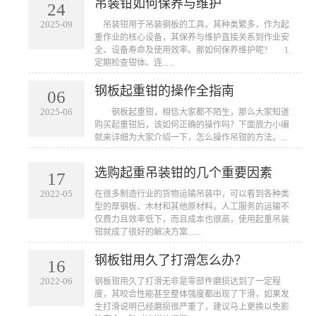
吊装钳如何保养与维护
24
2025-09
​ 吊装钳用于吊装钢板的工具，其种类繁多，作为起
重作业的核心设备，其保养与维护直接关系到作业安
全、设备寿命及使用效率。那如何保养维护呢? 1.
定期检查钳体、连......
钢板起重钳的操作全指南
06
2025-06
​ 钢板起重钳，相信大家都不陌生，那么大家知道
购买起重钳后，该如何正确的操作吗？下面辰力小编
就来详细为大家介绍一下，怎么操作吊钳的方法。...
选购起重吊装钳的几个重要因素
17
2022-05
在很多制造行业的货物运输吊装中，可以看到各种类
型的厚钢板、木材和其他原材料。人工服务的运输不
仅费力且效率低下，而且成本也很高，使用起重吊装
钳就成了很好的解决方案......
钢板钳用久了打滑怎么办？
16
2022-06
钢板钳用久了打滑无非是零部件磨损达到了一定程
度，其咬合性能甚至整体强度都出现了下滑，如果发
生打滑说明已经磨损很严重了，建议马上更换以免影