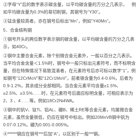
②字母“Y”后的数字表示碳含量，以平均碳含量的万分之几表示， 例
如平均碳含量为0.3%的易切削钢，其钢号为“Y30”。
③锰含量较高者，亦在钢号后标出“Mn”，例如“Y40Mn”。
5．合金结构钢
①钢号开头的两位数字表示钢的碳含量，以平均碳含量的万分之几表
示，如40Cr。
②钢中主要合金元素，除个别微合金元素外，一般以百分之几表示。
当平均合金含量＜1.5%时，钢号中一般只标出元素符号，而不标明含
量，但在特殊情况下易致混淆者，在元素符号后亦可标以数字“1”，例
如钢号“12CrMoV”和“12Cr1MoV”，前者铬含量为0.4-0.6%，后者为
0.9-1.2%，其余成分全部相同。当合金元素平均含量≥1.5%、
≥2.5%、≥3.5%……时，在元素符号后面应标明含量，可相应表示为
2、3 、4……等。例如18Cr2Ni4WA。
③钢中的钒V、钛Ti、铝AL、硼B、稀土RE等合金元素，均属微合金
元素，虽然含量很低，仍应在钢号中标出。例如20MnVB钢中钒为
0.07-0.12%，硼为0.001-0.005%。
④******钢应在钢号***后加“A”，以区别于一般***钢。