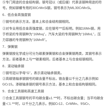
⑤专门用途的合金结构钢，钢号冠以（或后缀）代表该钢种用途的符
号。例如铆螺专用的30CrMnSi钢，钢号表示为ML30CrMnSi。
6．低合金高强度钢
①钢号的表示方法，基本上和合金结构钢相同。
②对专业用低合金高强度钢，应在钢号***后标明。例如16Mn钢，用
于桥梁的专用钢种为“16Mnq”，汽车大梁的专用钢种为“16MnL”，压
力容器的专用钢种为“16MnR”。
7．弹簧钢
弹簧钢按化学成分可分为碳素弹簧钢和合金弹簧钢两类，其钢号表示
方法，前者基本上与***碳素相同，后者基本上与合金结钢相同。
8．滚动轴承钢
①钢号冠以字母“G”，表示滚动轴承钢类。
②高碳铬轴承钢钢号的碳含量不标出，铬含量以千分之几表示例如
GCr15。渗碳轴承钢的钢号表示方法，基本上和合金结构钢相同。
9．合金工具钢和高速工具钢
①合金工具钢钢号的平均碳含量≥1.***时，不标出碳含量；当平均碳含
量＜1.***时，以千分之几表示。例如Cr12、CrWMn、9SiCr、