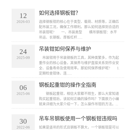
如何选择钢板钳？
12
2026-03
​选择钢板钳的核心在于类型、载荷、材质等，正确匹
配吊装工况，确保工作顺利。那么如何选择到合适的
吊装钳呢? 一、吊装类型 横吊钢板钳：水平
吊运、长钢板、厚板杠杆......
吊装钳如何保养与维护
24
2025-09
​ 吊装钳用于吊装钢板的工具，其种类繁多，作为起
重作业的核心设备，其保养与维护直接关系到作业安
全、设备寿命及使用效率。那如何保养维护呢? 1.
定期检查钳体、连......
钢板起重钳的操作全指南
06
2025-06
​ 钢板起重钳，相信大家都不陌生，那么大家知道
购买起重钳后，该如何正确的操作吗？下面辰力小编
就来详细为大家介绍一下，怎么操作吊钳的方法。...
吊车吊钢板使用一个钢板钳违规吗
30
2022-06
如果是竖吊的形式且钢板不算大，一个钢板钳是可以