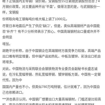
眼下正值国内主导钢厂调价期，宝钢股份15日紧随武钢股份出台了4
月钢价政策，对主要品种开出“平盘”，值得注意的是，与武钢股份一
样，宝钢股
份将取向电工钢每吨价格大幅上调了1000元。
尽管日本地震后产生了供应“缺口”，但是，类似高端钢材产品中国能
否“补齐”？有不少分析师表示了担心，中国高端钢材出口量或许并不
会明显
增加。
胡艳平分析称，由于中国钢企在高端钢材方面竞争力较弱，高端产品
出口难有明显增量，但中端产品如热轧、中板及镀锌、彩涂出口机会
将增多。
对此，中国物流与采购联合会钢铁物流专业委员会副秘书长盛志诚
说，在冷轧宽幅带钢、热轧宽幅带钢、镀锌钢板方面，中国有一定替
代性，因为中
国国内产量也不小，但类似780万吨特钢，估计就难了，因为中国自
己也依赖进口。
***洪也表示认同，中国钢厂想要出口大量高端钢材，门槛还是比较高
的，而且中国目前消费量比较大的还是普通钢材，比如建筑钢材。