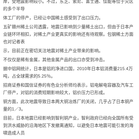
岸，受地震影响较小。不过，东芝、索尼、富士通、佳能等位于灾区
的多个半导
体工厂的停产，已经让中国稀土感受到了出口压力。
五矿赣州稀土公司透露，地震已影响到少量稀土出口，但由于日本产
业链环环相扣，对稀土产业更真实的影响还有待观察。包钢稀土方面
也对记者表
示，目前正在密切关注地震对稀土产业带来的影响。
不仅仅是稀有金属，其他金属产品的出口亦受到冲击。
据中铝网统计，日本是铝的净进口国，2010年日本铝消费量215.4万
吨，占全球需求的5.25％。
招商证券和国信证券的有色业分析师均表示，铝电解电容器及汽车工
厂停产，对铝的消费短期影响较大，铝价压力已形成。
铜方面，此次地震导致日本两大铜冶炼厂的关闭，几乎占了日本铜产
量的1／3。
目前，日本地震已经影响到智利铜产业，智利政府已经向全国所有受
到洪水威胁的沿海地区下发撤离通知，以避免日本地震可能引发的海
啸造成人员