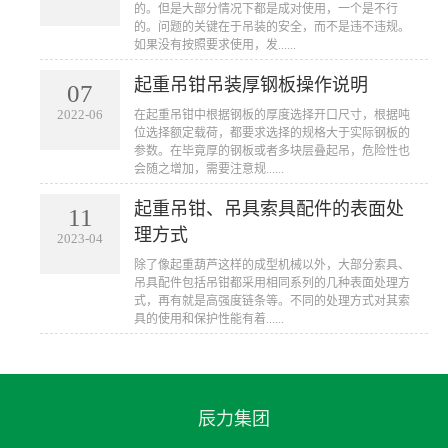
的。但是大部分情况下都是成对使用，一个是不行
的。问题的关键在于吊装的安全，而不是违不违规。
如果没有按照要求使用，发......
起重吊钳吊装厚钢板操作说明
07
2022-06
在起重吊钳中根据钢板的厚度选择开口尺寸，根据吨
位选择额定载荷，都要求选择的规格大于实际钢板的
参数。在毕竟厚的钢板或者多块层叠起吊，危险性也
会随之增加，需要注意规......
起重吊钳、吊具索具配件的表面处
11
理方式
2023-04
除了像起重葫芦这样的成型机械以外，大部分索具、
吊具配件包括吊钳都采用相同系列的几种表面处理方
式，再有就是高强度链条等。不同的处理方式对其索
具的使用和保护性能有着......
辰力集团