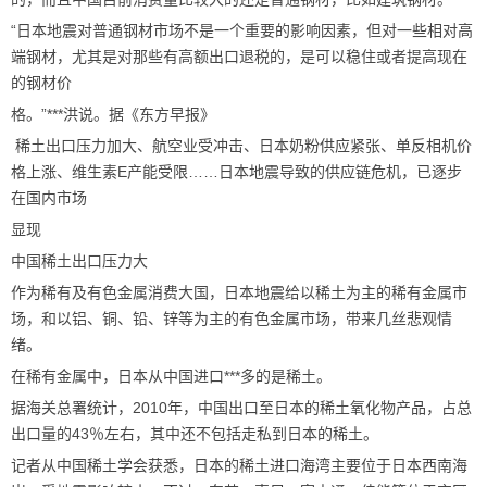
“日本地震对普通钢材市场不是一个重要的影响因素，但对一些相对高
端钢材，尤其是对那些有高额出口退税的，是可以稳住或者提高现在
的钢材价
格。”***洪说。据《东方早报》
稀土出口压力加大、航空业受冲击、日本奶粉供应紧张、单反相机价
格上涨、维生素E产能受限……日本地震导致的供应链危机，已逐步
在国内市场
显现
中国稀土出口压力大
作为稀有及有色金属消费大国，日本地震给以稀土为主的稀有金属市
场，和以铝、铜、铅、锌等为主的有色金属市场，带来几丝悲观情
绪。
在稀有金属中，日本从中国进口***多的是稀土。
据海关总署统计，2010年，中国出口至日本的稀土氧化物产品，占总
出口量的43％左右，其中还不包括走私到日本的稀土。
记者从中国稀土学会获悉，日本的稀土进口海湾主要位于日本西南海