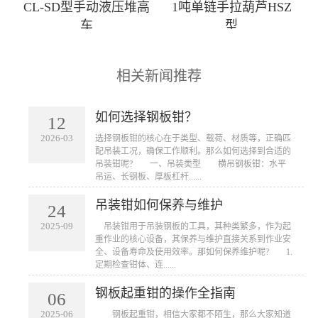
CL-SD型手动液压堆高
1吨单链手拉葫芦HSZ
车
型
相关新闻推荐
如何选择钢板钳？
12
2026-03
​选择钢板钳的核心在于类型、载荷、材质等，正确匹
配吊装工况，确保工作顺利。那么如何选择到合适的
吊装钳呢? 一、吊装类型 横吊钢板钳：水平
吊运、长钢板、厚板杠杆......
吊装钳如何保养与维护
24
2025-09
​ 吊装钳用于吊装钢板的工具，其种类繁多，作为起
重作业的核心设备，其保养与维护直接关系到作业安
全、设备寿命及使用效率。那如何保养维护呢? 1.
定期检查钳体、连......
钢板起重钳的操作全指南
06
2025-06
​ 钢板起重钳，相信大家都不陌生，那么大家知道