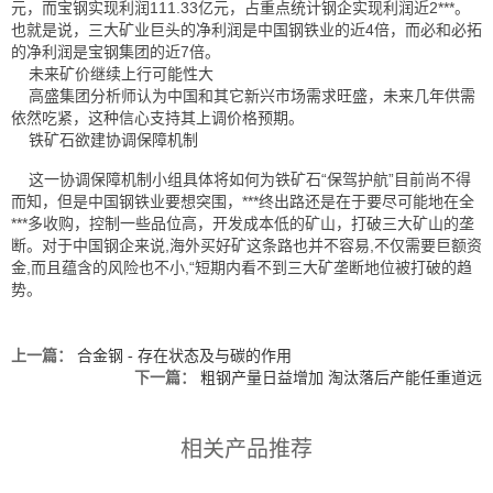
元，而宝钢实现利润111.33亿元，占重点统计钢企实现利润近2***。
也就是说，三大矿业巨头的净利润是中国钢铁业的近4倍，而必和必拓
的净利润是宝钢集团的近7倍。
未来矿价继续上行可能性大
高盛集团分析师认为中国和其它新兴市场需求旺盛，未来几年供需
依然吃紧，这种信心支持其上调价格预期。
铁矿石欲建协调保障机制
这一协调保障机制小组具体将如何为铁矿石“保驾护航”目前尚不得
而知，但是中国钢铁业要想突围，***终出路还是在于要尽可能地在全
***多收购，控制一些品位高，开发成本低的矿山，打破三大矿山的垄
断。对于中国钢企来说,海外买好矿这条路也并不容易,不仅需要巨额资
金,而且蕴含的风险也不小,“短期内看不到三大矿垄断地位被打破的趋
势。
上一篇：
合金钢 - 存在状态及与碳的作用
下一篇：
粗钢产量日益增加 淘汰落后产能任重道远
相关产品推荐