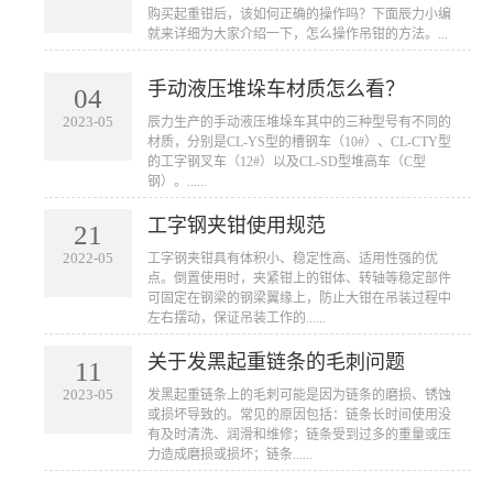
购买起重钳后，该如何正确的操作吗？下面辰力小编
就来详细为大家介绍一下，怎么操作吊钳的方法。...
手动液压堆垛车材质怎么看？
04
2023-05
辰力生产的手动液压堆垛车其中的三种型号有不同的
材质，分别是CL-YS型的槽钢车（10#）、CL-CTY型
的工字钢叉车（12#）以及CL-SD型堆高车（C型
钢）。......
工字钢夹钳使用规范
21
2022-05
工字钢夹钳具有体积小、稳定性高、适用性强的优
点。倒置使用时，夹紧钳上的钳体、转轴等稳定部件
可固定在钢梁的钢梁翼缘上，防止大钳在吊装过程中
左右摆动，保证吊装工作的......
关于发黑起重链条的毛刺问题
11
2023-05
发黑起重链条上的毛刺可能是因为链条的磨损、锈蚀
或损坏导致的。常见的原因包括：链条长时间使用没
有及时清洗、润滑和维修；链条受到过多的重量或压
力造成磨损或损坏；链条......