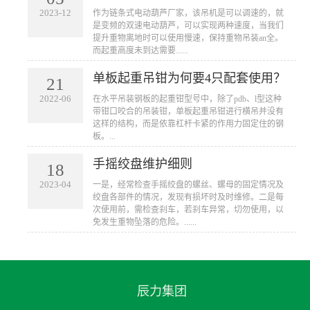
2023-12
作为链条式电动葫芦厂家，该吊机是可以调速的，就
是变频的双速电动葫芦，可以实现两种速度，当我们
提升重物离地时可以使用慢速，保持重物吊装an全。
而起重高度未到达需要......
单板起重吊钳为何要4只配套使用？
21
2022-06
​在水平吊装钢板的起重钳型号中，除了pdb、l型这种
带钳口咬合的吊装钳，单板起重吊钳进行横吊并没有
这样的结构，而是依靠杠杆卡紧的作用力固定住的钢
板。...
手摇绞盘维护细则
18
2023-04
一是，经常检查手摇绞盘的螺丝、螺母的固定情况及
绞盘各部件的情况，发现有损坏时及时维修。二是每
次使用前，需检查刹车，若刹车异常，切勿使用，以
免发生重物坠落的危险。......
辰力集团