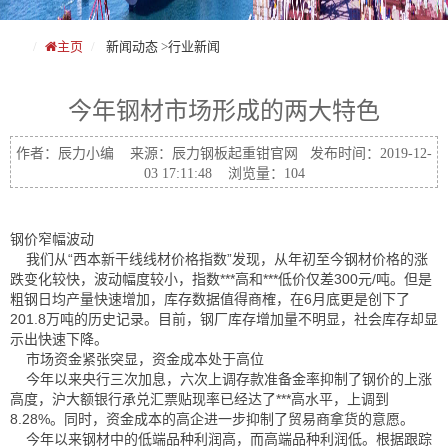
主页
新闻动态
>
行业新闻
今年钢材市场形成的两大特色
作者：辰力小编 来源：辰力钢板起重钳官网 发布时间：2019-12-
03 17:11:48 浏览量：104
钢价窄幅波动
我们从“西本新干线线材价格指数”发现，从年初至今钢材价格的涨
跌变化较快，波动幅度较小，指数***高和***低价仅差300元/吨。但是
粗钢日均产量快速增加，库存数据值得商榷，在6月底更是创下了
201.8万吨的历史记录。目前，钢厂库存增加量不明显，社会库存却显
示出快速下降。
市场资金紧张突显，资金成本处于高位
今年以来央行三次加息，六次上调存款准备金率抑制了钢价的上涨
高度，沪大额银行承兑汇票贴现率已经达了***高水平，上调到
8.28%。同时，资金成本的高企进一步抑制了贸易商拿货的意愿。
今年以来钢材中的低端品种利润高，而高端品种利润低。根据跟踪