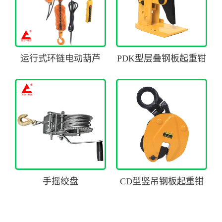
运行式环链电动葫芦
PDK型层叠钢板起重钳
手摇绞盘
CD型竖吊钢板起重钳