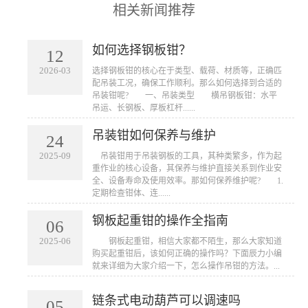
相关新闻推荐
如何选择钢板钳？
12
2026-03
​选择钢板钳的核心在于类型、载荷、材质等，正确匹
配吊装工况，确保工作顺利。那么如何选择到合适的
吊装钳呢? 一、吊装类型 横吊钢板钳：水平
吊运、长钢板、厚板杠杆......
吊装钳如何保养与维护
24
2025-09
​ 吊装钳用于吊装钢板的工具，其种类繁多，作为起
重作业的核心设备，其保养与维护直接关系到作业安
全、设备寿命及使用效率。那如何保养维护呢? 1.
定期检查钳体、连......
钢板起重钳的操作全指南
06
2025-06
​ 钢板起重钳，相信大家都不陌生，那么大家知道
购买起重钳后，该如何正确的操作吗？下面辰力小编
就来详细为大家介绍一下，怎么操作吊钳的方法。...
链条式电动葫芦可以调速吗
05