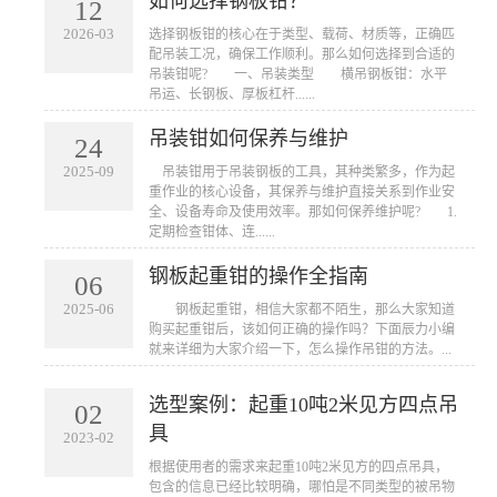
如何选择钢板钳？
12
2026-03
​选择钢板钳的核心在于类型、载荷、材质等，正确匹
配吊装工况，确保工作顺利。那么如何选择到合适的
吊装钳呢? 一、吊装类型 横吊钢板钳：水平
吊运、长钢板、厚板杠杆......
吊装钳如何保养与维护
24
2025-09
​ 吊装钳用于吊装钢板的工具，其种类繁多，作为起
重作业的核心设备，其保养与维护直接关系到作业安
全、设备寿命及使用效率。那如何保养维护呢? 1.
定期检查钳体、连......
钢板起重钳的操作全指南
06
2025-06
​ 钢板起重钳，相信大家都不陌生，那么大家知道
购买起重钳后，该如何正确的操作吗？下面辰力小编
就来详细为大家介绍一下，怎么操作吊钳的方法。...
选型案例：起重10吨2米见方四点吊
02
具
2023-02
根据使用者的需求来起重10吨2米见方的四点吊具，
包含的信息已经比较明确，哪怕是不同类型的被吊物