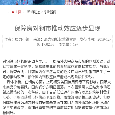
主页
新闻动态
>
行业新闻
保障房对钢市推动效应逐步显现
作者：辰力小编 来源：辰力钢板起重钳官网 发布时间：2019-12-
03 17:02:58 浏览量：197
对钢铁市场的跟踪调查显示，上周海外大宗商品市场的剧烈波动，对
钢市造成一定影响，贸易商由此前的追加库存转向释放库存。与此同
时，调查表明，目前国内保障房建设的逐步启动已经对钢市产生了一
定的推动效应，预计国内钢铁整体产能或出现阶段性短缺。
具体来看，在钢价方面，上周初受美国信用评级下调影响，国际大
宗商品价格暴跌，国内钢价亦明显回落。本次回调可以归结为市场短
暂恐慌情绪的一次释放，由于目前低位运行的库存以及建筑钢材需求
旺盛，价格回落后市场信心明显回稳。虽然短期价格出现波动，但以
保障房建设为动力的长材需求基本面并未因为国外市场环境的波动而
发生实质改变，叠加旺季效应的三季度建筑用钢需求有望促使市场企
稳回升。