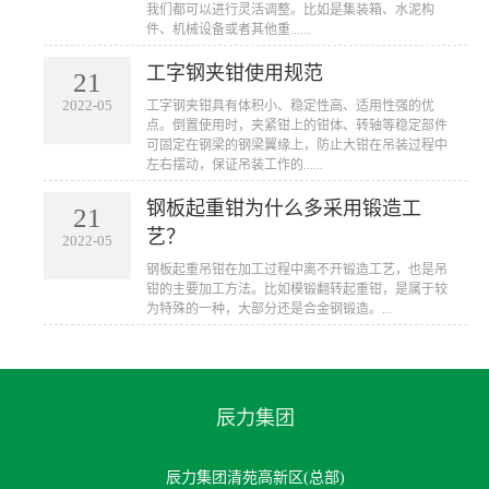
我们都可以进行灵活调整。比如是集装箱、水泥构
件、机械设备或者其他重......
工字钢夹钳使用规范
21
2022-05
工字钢夹钳具有体积小、稳定性高、适用性强的优
点。倒置使用时，夹紧钳上的钳体、转轴等稳定部件
可固定在钢梁的钢梁翼缘上，防止大钳在吊装过程中
左右摆动，保证吊装工作的......
钢板起重钳为什么多采用锻造工
21
艺？
2022-05
钢板起重吊钳在加工过程中离不开锻造工艺，也是吊
钳的主要加工方法。比如模锻翻转起重钳，是属于较
为特殊的一种，大部分还是合金钢锻造。...
辰力集团
辰力集团清苑高新区(总部)