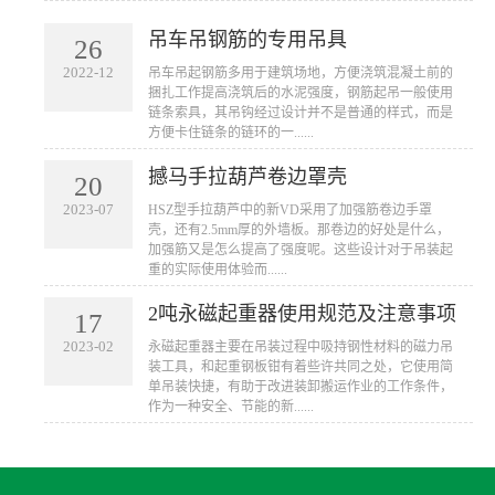
吊车吊钢筋的专用吊具
26
2022-12
吊车吊起钢筋多用于建筑场地，方便浇筑混凝土前的
捆扎工作提高浇筑后的水泥强度，钢筋起吊一般使用
链条索具，其吊钩经过设计并不是普通的样式，而是
方便卡住链条的链环的一......
撼马手拉葫芦卷边罩壳
20
2023-07
HSZ型手拉葫芦中的新VD采用了加强筋卷边手罩
壳，还有2.5mm厚的外墙板。那卷边的好处是什么，
加强筋又是怎么提高了强度呢。这些设计对于吊装起
重的实际使用体验而......
2吨永磁起重器使用规范及注意事项
17
2023-02
永磁起重器主要在吊装过程中吸持钢性材料的磁力吊
装工具，和起重钢板钳有着些许共同之处，它使用简
单吊装快捷，有助于改进装卸搬运作业的工作条件，
作为一种安全、节能的新......