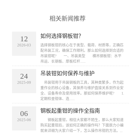
相关新闻推荐
如何选择钢板钳？
12
2026-03
​选择钢板钳的核心在于类型、载荷、材质等，正确匹
配吊装工况，确保工作顺利。那么如何选择到合适的
吊装钳呢? 一、吊装类型 横吊钢板钳：水平
吊运、长钢板、厚板杠杆......
吊装钳如何保养与维护
24
2025-09
​ 吊装钳用于吊装钢板的工具，其种类繁多，作为起
重作业的核心设备，其保养与维护直接关系到作业安
全、设备寿命及使用效率。那如何保养维护呢? 1.
定期检查钳体、连......
钢板起重钳的操作全指南
06
2025-06
​ 钢板起重钳，相信大家都不陌生，那么大家知道
购买起重钳后，该如何正确的操作吗？下面辰力小编
就来详细为大家介绍一下，怎么操作吊钳的方法。...