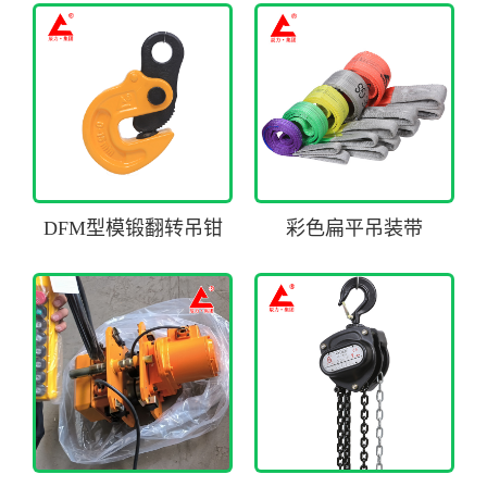
DFM型模锻翻转吊钳
彩色扁平吊装带