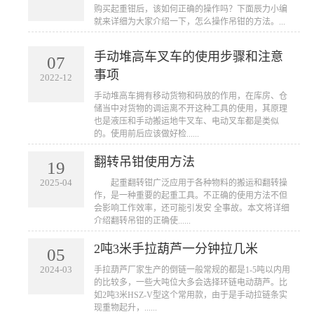
购买起重钳后，该如何正确的操作吗？下面辰力小编
就来详细为大家介绍一下，怎么操作吊钳的方法。...
手动堆高车叉车的使用步骤和注意
07
事项
2022-12
手动堆高车拥有移动货物和码放的作用，在库房、仓
储当中对货物的调运离不开这种工具的使用，其原理
也是液压和手动搬运地牛叉车​、电动叉车都是类似
的。使用前后应该做好检......
翻转吊钳使用方法
19
2025-04
起重翻转钳广泛应用于各种物料的搬运和翻转操
作，是一种重要的起重工具。不正确的使用方法不但
会影响工作效率，还可能引发安 全事故。本文将详细
介绍翻转吊钳的正确使......
2吨3米手拉葫芦一分钟拉几米
05
2024-03
手拉葫芦厂家生产的倒链一般常规的都是1-5吨以内用
的比较多，一些大吨位大多会选择环链电动葫芦。比
如2吨3米HSZ-V型这个常用款，由于是手动拉链条实
现重物起升，......