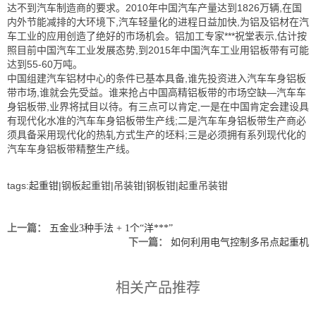
达不到汽车制造商的要求。2010年中国汽车产量达到1826万辆,在国
内外节能减排的大环境下,汽车轻量化的进程日益加快,为铝及铝材在汽
车工业的应用创造了绝好的市场机会。铝加工专家***祝堂表示,估计按
照目前中国汽车工业发展态势,到2015年中国汽车工业用铝板带有可能
达到55-60万吨。
中国组建汽车铝材中心的条件已基本具备,谁先投资进入汽车车身铝板
带市场,谁就会先受益。谁来抢占中国高精铝板带的市场空缺—汽车车
身铝板带,业界将拭目以待。有三点可以肯定,一是在中国肯定会建设具
有现代化水准的汽车车身铝板带生产线;二是汽车车身铝板带生产商必
须具备采用现代化的热轧方式生产的坯料;三是必须拥有系列现代化的
汽车车身铝板带精整生产线。
tags:
起重钳
|钢板起重钳|吊装钳|钢板钳|起重吊装钳
上一篇：
五金业3种手法 + 1个“洋***”
下一篇：
如何利用电气控制多吊点起重机
相关产品推荐