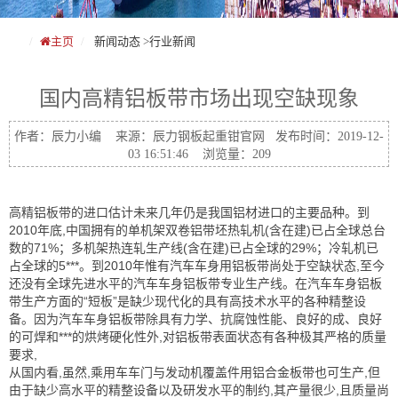
主页
新闻动态
>
行业新闻
国内高精铝板带市场出现空缺现象
作者：辰力小编 来源：辰力钢板起重钳官网 发布时间：2019-12-
03 16:51:46 浏览量：209
高精铝板带的进口估计未来几年仍是我国铝材进口的主要品种。到
2010年底,中国拥有的单机架双卷铝带坯热轧机(含在建)已占全球总台
数的71%；多机架热连轧生产线(含在建)已占全球的29%；冷轧机已
占全球的5***。到2010年惟有汽车车身用铝板带尚处于空缺状态,至今
还没有全球先进水平的汽车车身铝板带专业生产线。在汽车车身铝板
带生产方面的“短板”是缺少现代化的具有高技术水平的各种精整设
备。因为汽车车身铝板带除具有力学、抗腐蚀性能、良好的成、良好
的可焊和***的烘烤硬化性外,对铝板带表面状态有各种极其严格的质量
要求,
从国内看,虽然,乘用车车门与发动机覆盖件用铝合金板带也可生产,但
由于缺少高水平的精整设备以及研发水平的制约,其产量很少,且质量尚