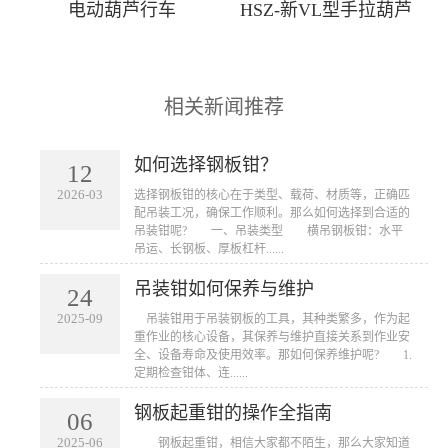
电动葫芦行车
HSZ-新VL型手拉葫芦
相关新闻推荐
如何选择钢板钳？
12
2026-03
​选择钢板钳的核心在于类型、载荷、材质等，正确匹
配吊装工况，确保工作顺利。那么如何选择到合适的
吊装钳呢? 一、吊装类型 横吊钢板钳：水平
吊运、长钢板、厚板杠杆......
吊装钳如何保养与维护
24
2025-09
​ 吊装钳用于吊装钢板的工具，其种类繁多，作为起
重作业的核心设备，其保养与维护直接关系到作业安
全、设备寿命及使用效率。那如何保养维护呢? 1.
定期检查钳体、连......
钢板起重钳的操作全指南
06
2025-06
​ 钢板起重钳，相信大家都不陌生，那么大家知道