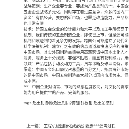
地。到2020年，中国工业增加值占全球工业增加值的比例要从20
战略策划：生产企业要专业，要成为产品类别的***。中国企
五金企业战略多元化，同时存在着过度竞争，众多的国内厂商
资金：有债经营，要想贴近市场，也匮乏改造能力，产品都
也非常有限。
技术：跨国五金企业的设计能力和水平以及加工手段都高于
机制：我们传统的五金制造企业，即使已上市，但是还可能
机制和痕迹制约着竞争力的发挥。跨国公司都建立了现代企
科学决策机制：建立行之有效的信息通道和快速反应的决策
中国市场，其实外国制造商很会用高薪骋请中国本土化人才
服务：服务上十分规范，非但不贴钱，而且有获利能力，用
领域：产品包括手动及动力工具，汽车诊断及修理设备，诊
渠道：中国五金出口额仅占总量的百分之几，拓展海外市场
的是中国市场。中国五金制造商大部分以国内市场为主。但
成本高。
***：中国企业对语言、市场的熟悉程度较高，对文化的需
能为用户提供***的产品、完善的服务。
tags:
起重钳
|钢板起重钳|吊装钳|钢板钳|起重吊装钳
上一篇：
工程机械国际化成必然 要想***还需过程