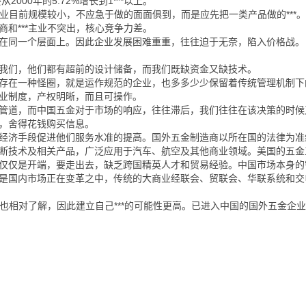
00年的5.72%增长到1***以上。
业目前规模较小，不应急于做的面面俱到，而是应先把一类产品做的***。*
和***主业不突出，核心竞争力差。
在同一个层面上。因此企业发展困难重重，往往迫于无奈，陷入价格战。
我们，他们都有超前的设计储备，而我们既缺资金又缺技术。
存在一种怪圈，就是运作规范的企业，也多多少少保留着传统管理机制下
业制度，产权明晰，而且可操作。
管道，而中国五金对于市场的响应，往往滞后，我们往往在该决策的时候
，舍得花钱购买信息。
经济手段促进他们服务水准的提高。国外五金制造商以所在国的法律为准
断技术及相关产品，广泛应用于汽车、航空及其他商业领域。美国的五金工
仅仅是开端，要走出去，缺乏跨国精英人才和贸易经验。中国市场本身的
是国内市场正在变革之中，传统的大商业经联会、贸联会、华联系统和交
求也相对了解，因此建立自己***的可能性更高。已进入中国的国外五金