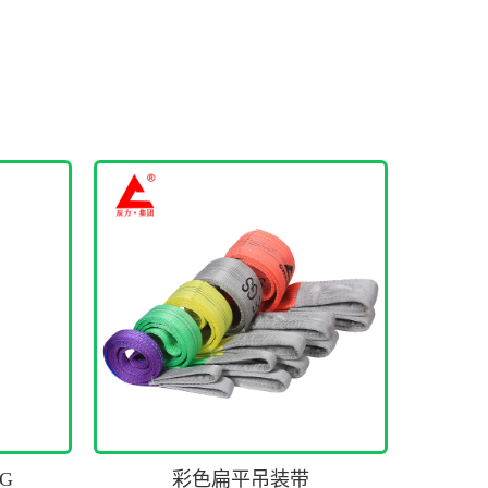
G
彩色扁平吊装带