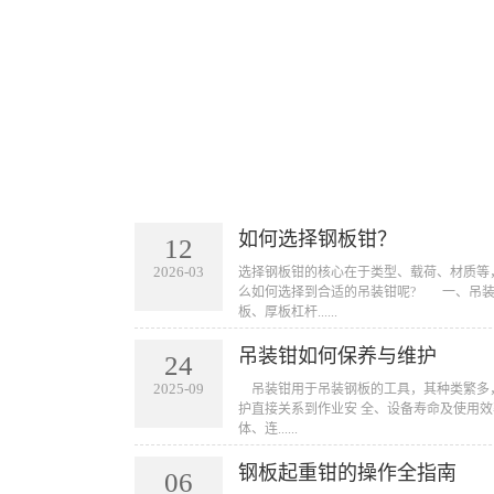
如何选择钢板钳？
12
2026-03
​选择钢板钳的核心在于类型、载荷、材质
么如何选择到合适的吊装钳呢? 一、吊
板、厚板杠杆......
吊装钳如何保养与维护
24
2025-09
​ 吊装钳用于吊装钢板的工具，其种类繁
护直接关系到作业安 全、设备寿命及使用效
体、连......
钢板起重钳的操作全指南
06