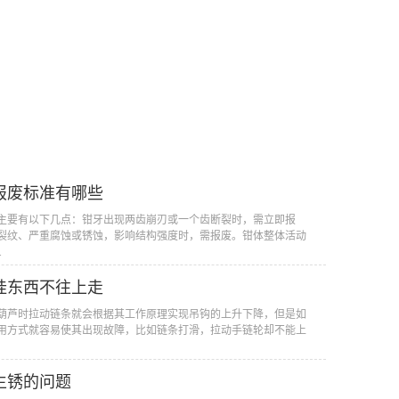
报废标准有哪些
主要有以下几点：钳牙出现两齿崩刃或一个齿断裂时，需立即报
裂纹、严重腐蚀或锈蚀，影响结构强度时，需报废。钳体整体活动
.
挂东西不往上走
葫芦时拉动链条就会根据其工作原理实现吊钩的上升下降，但是如
用方式就容易使其出现故障，比如链条打滑，拉动手链轮却不能上
生锈的问题