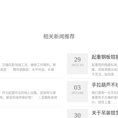
相关新闻推荐
起重钢板钳
29
2025-10
等，正确匹配吊装工况，确保工作顺利。那
起重钳的报废标准
装类型 横吊钢板钳：水平吊运、长钢
废。钳体表面出现
不灵活，加润滑.....
手拉葫芦不
03
2023-08
多，作为起重作业的核心设备，其保养与维
我们使用一台手拉
率。那如何保养维护呢? 1.定期检查钳
果要有不正确的使
升，但挂上重......
关于吊装钳
30