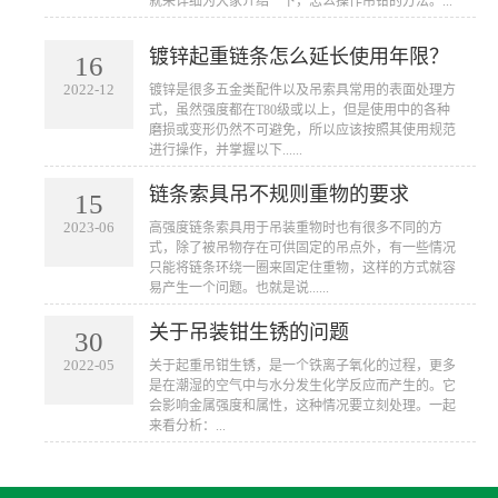
就来详细为大家介绍一下，怎么操作吊钳的方法。...
镀锌起重链条怎么延长使用年限？
16
2022-12
镀锌是很多五金类配件以及吊索具常用的表面处理方
式，虽然强度都在T80级或以上，但是使用中的各种
磨损或变形仍然不可避免，所以应该按照其使用规范
进行操作，并掌握以下......
链条索具吊不规则重物的要求
15
2023-06
高强度链条索具用于吊装重物时也有很多不同的方
式，除了被吊物存在可供固定的吊点外，有一些情况
只能将链条环绕一圈来固定住重物，这样的方式就容
易产生一个问题。也就是说......
关于吊装钳生锈的问题
30
2022-05
​关于起重吊钳生锈，是一个铁离子氧化的过程，更多
是在潮湿的空气中与水分发生化学反应而产生的。它
会影响金属强度和属性，这种情况要立刻处理。一起
来看分析：...