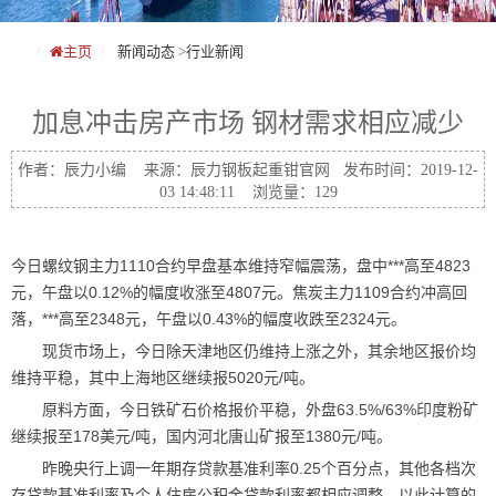
主页
新闻动态
>
行业新闻
加息冲击房产市场 钢材需求相应减少
作者：辰力小编 来源：辰力钢板起重钳官网 发布时间：2019-12-
03 14:48:11 浏览量：129
今日螺纹钢主力1110合约早盘基本维持窄幅震荡，盘中***高至4823
元，午盘以0.12%的幅度收涨至4807元。焦炭主力1109合约冲高回
落，***高至2348元，午盘以0.43%的幅度收跌至2324元。
现货市场上，今日除天津地区仍维持上涨之外，其余地区报价均
维持平稳，其中上海地区继续报5020元/吨。
原料方面，今日铁矿石价格报价平稳，外盘63.5%/63%印度粉矿
继续报至178美元/吨，国内河北唐山矿报至1380元/吨。
昨晚央行上调一年期存贷款基准利率0.25个百分点，其他各档次
存贷款基准利率及个人住房公积金贷款利率都相应调整，以此计算的