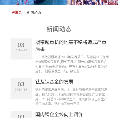
主页
新闻动态
新闻动态
履带起重机的地基不稳将造成严重
03
后果
2019-12
​一、事故过程简述 2003年某月某日，某电建公司在用
250t履带式起重机(塔式工况)拆卸一80t塔式起重机之
机台时(负荷率约80％)，在将机台吊起回转时履带起
重机一侧履带发生下陷，致使履
钛及钛合金的发展
03
2019-12
​钛材的将来发展方向： 1：钛材随着经济全球化的发
展。和人们对于环保能源的重视将会得到广泛的应
用。 2：随着国内海绵钛生产厂家的扩张现已有生产
单位30多家。钛材加工单位已突
国内钢企全线向上调价
03