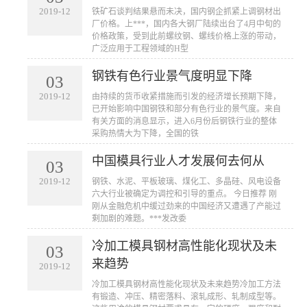
2019-12
​铁矿石谈判结果悬而未决，国内钢企抓紧上调钢材出
厂价格。上***，国内各大钢厂陆续出台了4月中旬的
价格政策，受到此前螺纹钢、螺线价格上涨的带动，
广泛应用于工程领域的H型
钢铁有色行业景气度明显下降
03
2019-12
​由持续的货币收紧措施而引发的经济增长预期下降，
已开始影响中国钢铁和部分有色行业的景气度。来自
有关方面的消息显示，进入6月份后钢铁行业的整体
采购热情大为下降，全国的铁
中国模具行业人才发展何去何从
03
2019-12
​钢铁、水泥、平板玻璃、煤化工、多晶硅、风电设备
六大行业被确定为调控和引导的重点。 今日推荐 刚
刚从金融危机中缓过劲来的中国经济又遭遇了产能过
剩加剧的难题。***发改委
冷加工模具钢材高性能化现状及未
03
来趋势
2019-12
​冷加工模具钢材高性能化现状及未来趋势冷加工方法
有锻造、冲压、精密落料、滚轧成形、轧制成型等。