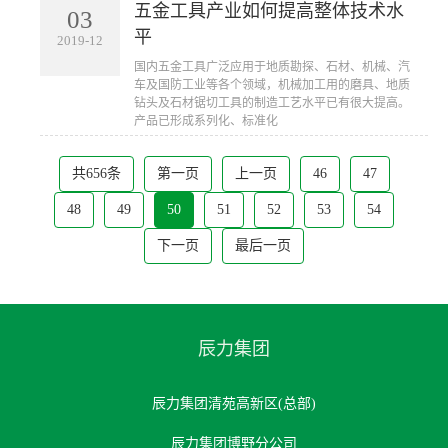
五金工具产业如何提高整体技术水
03
平
2019-12
​国内五金工具广泛应用于地质勘探、石材、机械、汽
车及国防工业等各个领域，机械加工用的磨具、地质
钻头及石材锯切工具的制造工艺水平已有很大提高。
产品已形成系列化、标准化
共656条
第一页
上一页
46
47
48
49
50
51
52
53
54
下一页
最后一页
辰力集团
辰力集团清苑高新区(总部)
辰力集团博野分公司