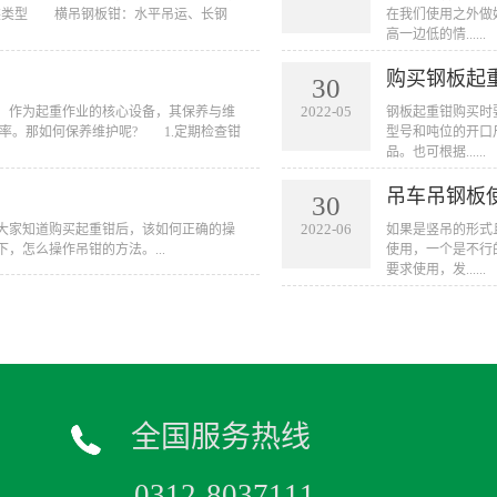
装类型 横吊钢板钳：水平吊运、长钢
在我们使用之外做
高一边低的情......
购买钢板起
30
2022-05
多，作为起重作业的核心设备，其保养与维
钢板起重钳购买时
率。那如何保养维护呢? 1.定期检查钳
型号和吨位的开口
品。也可根据......
吊车吊钢板
30
2022-06
大家知道购买起重钳后，该如何正确的操
如果是竖吊的形式
，怎么操作吊钳的方法。...
使用，一个是不行
要求使用，发......
全国服务热线
0312-8037111