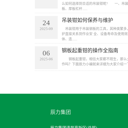
么如何选择到合适的吊装钳呢? 一、吊
板、厚板杠杆......
吊装钳如何保养与维护
24
2025-09
​ 吊装钳用于吊装钢板的工具，其种类繁
护直接关系到作业安 全、设备寿命及使用效
体、连......
钢板起重钳的操作全指南
06
2025-06
​ 钢板起重钳，相信大家都不陌生，那么
作吗？下面辰力小编就来详细为大家介绍一下
辰力集团
辰力集团清苑高新区(总部)