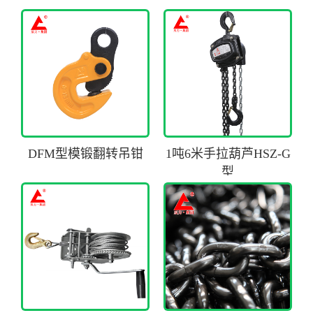
DFM型模锻翻转吊钳
1吨6米手拉葫芦HSZ-G
型