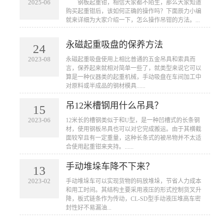
2025-06
​ 钢板起重钳，相信大家都不陌生，那么大家知道
购买起重钳后，该如何正确的操作吗？下面辰力小编
就来详细为大家介绍一下，怎么操作吊钳的方法。...
永磁起重吸盘的保养方法
24
2023-08
永磁起重吸盘使用上相比普通的五金吊具和索具而
言，保养起来就相对简单一些了，就类型来说它可以
算是一种仪器类的起重机械，手动吸盘在车间加工中
对原料或半成品的钢材模具......
吊12米槽钢用什么吊具？
15
2023-06
12米长的槽钢类似于和U型，是一种凹槽式的长条钢
材，使用钢板吊具也可以对它完成搬运。由于其横截
面较窄且有一定重量，这种长条式的被吊物并不太适
合使用起重钳来夹持。......
手动堆垛车降不下来？
13
2023-02
手动堆垛车可以实现货物的码放堆垛，节省人力成本
和用工时间。其结构主要采用液压的形式控制货叉升
降，板式链条作为传动，CL-SD型手动液压堆高车密
封性好不易漏油...