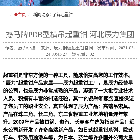
主页
新闻动态
>
了解起重钳
撼马牌PDB型横吊起重钳 河北辰力集团
作者：辰力小编 来源：辰力钢板起重钳官网 发布时间：2021-02-
24 09:43:27 浏览量：92
起重钳是非常方便的一种工具，能成倍提高您的工作效率。
“辰力”起重钳产品隶属——辰力起重钳工厂，是辰力经营早
的公司，也是辰力非常成熟的产品，凝聚了一大批专业技术
人员、积攒有丰富的制造经验，其***的品种和服务直接保证
了您员工的职业安全，真正体现了辰力产品：高端吊索具。
产品在珠三角、长三角、东三省轻重工业基地销量连年攀
升。2009年产品被首钢、包汽、长春客车选为指定产品！近
来公司新开发了许多高端新产品，如日式起重钳系列、欧式
行车、特殊用途滑车等，为日本、芬兰等许多国外公司大量