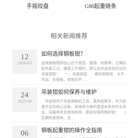
手摇绞盘
G80起重链条
相关新闻推荐
如何选择钢板钳？
12
2026-03
​选择钢板钳的核心在于类型、载荷、材质等，正确匹
配吊装工况，确保工作顺利。那么如何选择到合适的
吊装钳呢? 一、吊装类型 横吊钢板钳：水平
吊运、长钢板、厚板杠杆......
吊装钳如何保养与维护
24
2025-09
​ 吊装钳用于吊装钢板的工具，其种类繁多，作为起
重作业的核心设备，其保养与维护直接关系到作业安
全、设备寿命及使用效率。那如何保养维护呢? 1.
定期检查钳体、连......
钢板起重钳的操作全指南
06