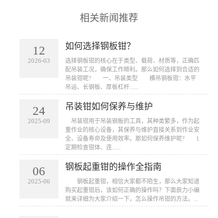
相关新闻推荐
如何选择钢板钳？
12
2026-03
​选择钢板钳的核心在于类型、载荷、材质等，正确匹
配吊装工况，确保工作顺利。那么如何选择到合适的
吊装钳呢? 一、吊装类型 横吊钢板钳：水平
吊运、长钢板、厚板杠杆......
吊装钳如何保养与维护
24
2025-09
​ 吊装钳用于吊装钢板的工具，其种类繁多，作为起
重作业的核心设备，其保养与维护直接关系到作业安
全、设备寿命及使用效率。那如何保养维护呢? 1.
定期检查钳体、连......
钢板起重钳的操作全指南
06
2025-06
​ 钢板起重钳，相信大家都不陌生，那么大家知道
购买起重钳后，该如何正确的操作吗？下面辰力小编
就来详细为大家介绍一下，怎么操作吊钳的方法。...