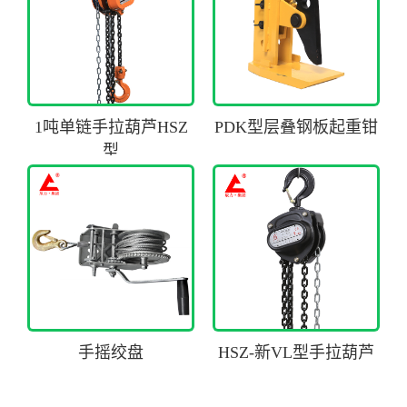
1吨单链手拉葫芦HSZ
PDK型层叠钢板起重钳
型
手摇绞盘
HSZ-新VL型手拉葫芦