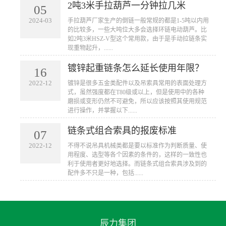
2吨3米手拉葫芦一分钟拉几米
05
2024-03
手拉葫芦厂家生产的倒链一般常规的都是1-5吨以内用
的比较多，一些大吨位大多会选择环链电动葫芦。比
如2吨3米HSZ-V型这个常用款，由于是手动拉链条实
现重物起升，......
镀锌起重链条怎么延长使用年限？
16
2022-12
镀锌是很多五金类配件以及吊索具常用的表面处理方
式，虽然强度都在T80级或以上，但是使用中的各种
磨损或变形仍然不可避免，所以应该按照其使用规范
进行操作，并掌握以下......
链条式组合索具的报废标准
07
2022-12
不得不说吊具机械类都是要以标准作为判断质量、使
用程度、选型等各个因素的条件的，这样的一致性也
利于使用者更好地选择。而链条式组合索具涉及到的
配件多不只是一种，包括......
辰力集团