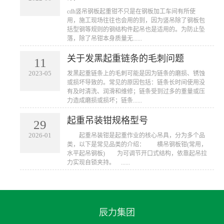
cdh竖吊钢板起重钳不只是在钢板加工车间有所使
用，施工现场往往也会用的到，因为竖吊除了钢板包
括型钢等规则的钢结构件起吊也是适用的。为防止坠
落，除了吊钳本身质量无......
关于发黑起重链条的毛刺问题
11
2023-05
发黑起重链条上的毛刺可能是因为链条的磨损、锈蚀
或损坏导致的。常见的原因包括：链条长时间使用没
有及时清洗、润滑和维修；链条受到过多的重量或压
力造成磨损或损坏；链条......
起重吊装钳规格型号
29
2026-01
起重吊装钳是起重作业的核心吊具，分为多个品
类，以下是常见品类的介绍： 横吊钢板钳(常用，
水平起吊钢板) 为可调节开口式结构，依靠起吊拉
力实现自锁夹持。 ......
辰力集团