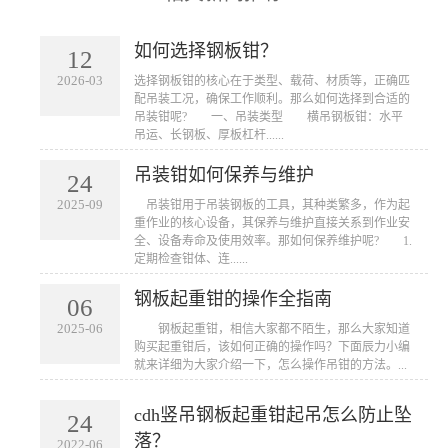
如何选择钢板钳？
12
2026-03
​选择钢板钳的核心在于类型、载荷、材质等，正确匹
配吊装工况，确保工作顺利。那么如何选择到合适的
吊装钳呢? 一、吊装类型 横吊钢板钳：水平
吊运、长钢板、厚板杠杆......
吊装钳如何保养与维护
24
2025-09
​ 吊装钳用于吊装钢板的工具，其种类繁多，作为起
重作业的核心设备，其保养与维护直接关系到作业安
全、设备寿命及使用效率。那如何保养维护呢? 1.
定期检查钳体、连......
钢板起重钳的操作全指南
06
2025-06
​ 钢板起重钳，相信大家都不陌生，那么大家知道
购买起重钳后，该如何正确的操作吗？下面辰力小编
就来详细为大家介绍一下，怎么操作吊钳的方法。...
cdh竖吊钢板起重钳起吊怎么防止坠
24
落？
2022-06