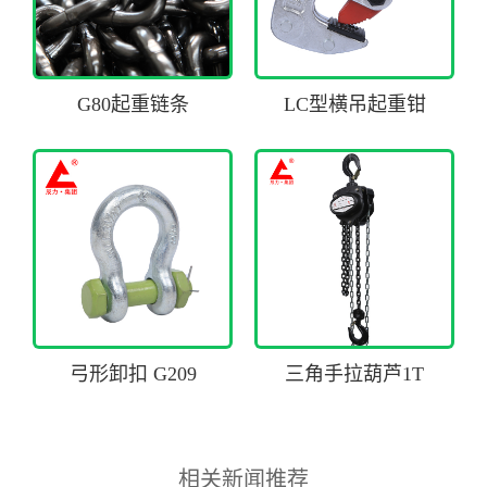
G80起重链条
LC型横吊起重钳
弓形卸扣 G209
三角手拉葫芦1T
相关新闻推荐