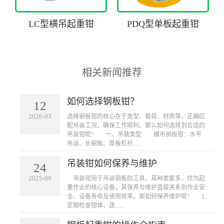
LC型横吊起重钳
PDQ型单板起重钳
相关新闻推荐
如何选择钢板钳？
12
2026-03
​选择钢板钳的核心在于类型、载荷、材质等，正确匹
配吊装工况，确保工作顺利。那么如何选择到合适的
吊装钳呢? 一、吊装类型 横吊钢板钳：水平
吊运、长钢板、厚板杠杆......
吊装钳如何保养与维护
24
2025-09
​ 吊装钳用于吊装钢板的工具，其种类繁多，作为起
重作业的核心设备，其保养与维护直接关系到作业安
全、设备寿命及使用效率。那如何保养维护呢? 1.
定期检查钳体、连......