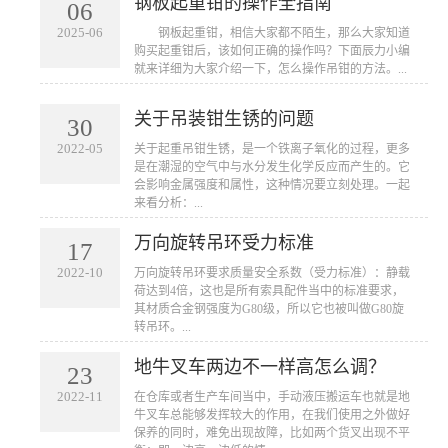
钢板起重钳的操作全指南
06
2025-06
​ 钢板起重钳，相信大家都不陌生，那么大家知道
购买起重钳后，该如何正确的操作吗？下面辰力小编
就来详细为大家介绍一下，怎么操作吊钳的方法。...
关于吊装钳生锈的问题
30
2022-05
​关于起重吊钳生锈，是一个铁离子氧化的过程，更多
是在潮湿的空气中与水分发生化学反应而产生的。它
会影响金属强度和属性，这种情况要立刻处理。一起
来看分析：...
万向旋转吊环受力标准
17
2022-10
万向旋转吊环要求质量安全系数（受力标准）：静载
荷达到4倍，这也是所有索具配件当中的标准要求，
其材质合金钢强度为G80级，所以它也被叫做G80旋
转吊环。...
地牛叉车两边不一样高怎么调？
23
2022-11
在仓库或者生产车间当中，手动液压搬运车也就是地
牛叉车总能够发挥较大的作用，在我们使用之外做好
保养的同时，难免出现故障，比如两个货叉出现不平