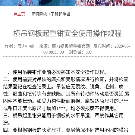
主页
新闻动态
>
了解起重钳
横吊钢板起重钳安全使用操作规程
作者：辰力小编 来源：辰力钢板起重钳官网 发布时间：2020-05-
09 09:35:09 浏览量：307
一、使用吊装钳作业前必须熟知本安全操作规程。
二、使用前要对吊装的磨损和变形情况进行检查，并将检查
结果登记在检查记录上。吊装应无裂纹、锐角、毛刺，腐
蚀、翘曲和扭转等有害缺陷。其所有转动件转动是否灵活,紧
固件不能松动。如受力构件断面磨损、腐蚀达原尺寸的1***
或钳口开度比原尺寸增加1***，均必须报废不得使用。
三、横吊起重钳只能用于钢板的水平吊运，严禁作其它用
途。
四、要根据钢板的长宽尺寸，叠层情况不同选用不同的横吊