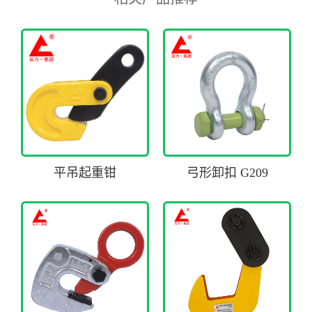
平吊起重钳
弓形卸扣 G209