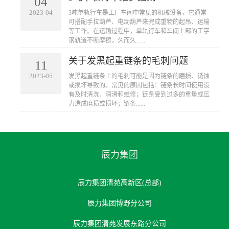
04
2023-04
3吨单轨行车是工厂车间中常见的机械设备，它通常
可搭配手拉葫芦、电动葫芦来完成重物的起吊、运输
等工作。在运输过程中，单轨行车和车间上部的工字
钢轨道不断摩擦，久而久......
关于发黑起重链条的毛刺问题
11
2023-05
发黑起重链条上的毛刺可能是因为链条的磨损、锈蚀
或损坏导致的。常见的原因包括：链条长时间使用没
有及时清洗、润滑和维修；链条受到过多的重量或压
力造成磨损或损坏；链条......
辰力集团
辰力集团清苑高新区(总部)
辰力集团博野分公司
辰力集团清苑发展东路分公司