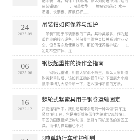
配吊装工况，确保工作顺利。那么如何选择到合适的
吊装钳呢? 一、吊装类型 横吊钢板钳：水平
吊运、长钢板、厚板杠杆......
吊装钳如何保养与维护
24
2025-09
​ 吊装钳用于吊装钢板的工具，其种类繁多，作为起
重作业的核心设备，其保养与维护直接关系到作业安
全、设备寿命及使用效率。那如何保养维护呢? 1.
定期检查钳体、连......
钢板起重钳的操作全指南
06
2025-06
​ 钢板起重钳，相信大家都不陌生，那么大家知道
购买起重钳后，该如何正确的操作吗？下面辰力小编
就来详细为大家介绍一下，怎么操作吊钳的方法。...
棘轮式紧索具用于钢卷运输固定
16
2022-12
货物运输当中，我们通常都会用到一种叫做“货车拴
紧器”的工具，它是由纤维织带作为绳索实现较快且
牢固的固定捆绑货物功能，是货车司机常备的紧固工
具。而作为拉紧器也不只......
3吨单轨行车维护细则