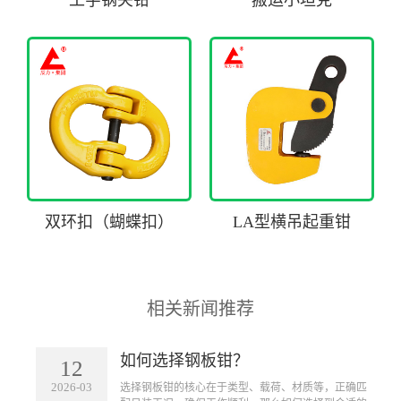
工字钢夹钳
搬运小坦克
双环扣（蝴蝶扣）
LA型横吊起重钳
相关新闻推荐
如何选择钢板钳？
12
2026-03
​选择钢板钳的核心在于类型、载荷、材质等，正确匹