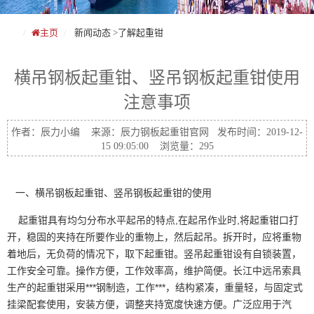
主页
新闻动态
>
了解起重钳
横吊钢板起重钳、竖吊钢板起重钳使用
注意事项
作者：辰力小编 来源：辰力钢板起重钳官网 发布时间：2019-12-
15 09:05:00 浏览量：295
一、横吊
钢板
起重
钳、竖吊钢板起重钳的使用
起重钳具有均匀分布水平起吊的特点,在起吊作业时,将起重钳口打
开，稳固的夹持在所要作业的重物上，然后起吊。拆开时，应将重物
着地后，无负荷的情况下，取下起重钳。竖吊起重钳设有自锁装置，
工作
安全
可靠。操作方便，工作效率高，维护简便。长江中远
吊索具
生产的起重钳采用***钢制造，工作***，结构紧凑，重量轻，与固定式
挂梁配套使用，安装方便，调整夹持宽度快速方便。广泛应用于汽