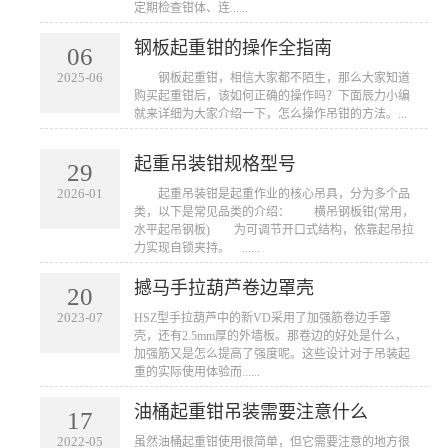
定期检查钳体、连......
钢板起重钳的操作全指南
06
2025-06
​ 钢板起重钳，相信大家都不陌生，那么大家知道
购买起重钳后，该如何正确的操作吗？下面辰力小编
就来详细为大家介绍一下，怎么操作吊钳的方法。...
起重吊装钳规格型号
29
2026-01
起重吊装钳是起重作业的核心吊具，分为多个品
类，以下是常见品类的介绍： 横吊钢板钳(常用，
水平起吊钢板) 为可调节开口式结构，依靠起吊拉
力实现自锁夹持。 ......
撼马手拉葫芦卷边罩壳
20
2023-07
HSZ型手拉葫芦中的新VD采用了加强筋卷边手罩
壳，还有2.5mm厚的外墙板。那卷边的好处是什么，
加强筋又是怎么提高了强度呢。这些设计对于吊装起
重的实际使用体验而......
油桶起重钳吊装需要注意什么
17
2022-05
虽然油桶起重钳​使用很简单，但它需要注意的地方很