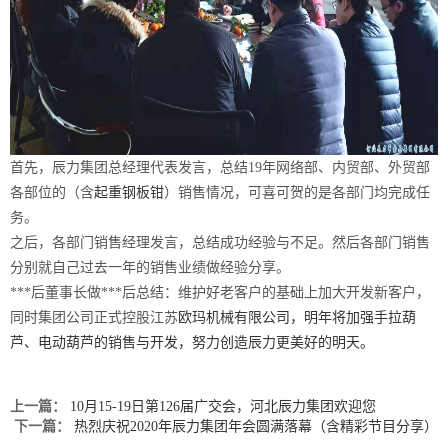
首先，辰力集团总经理代表发言，总结19年网络部、内贸部、外贸部
各部位的（含
起重钢板钳
）销售情况，可喜可贺的是各部门均完成任
务。
之后，各部门销售经理发言，总结成功经验与不足。然后各部门销售
分别就自己过去一年的销售业绩做经验分享。
***后董事长做***后总结：维护好老客户的基础上加大开发新客户，
同时集团公司正式控股江苏
欧玛机械有限公司，明年将加强手拉葫
芦、电动葫芦的销售与开发，努力创造辰力更美好的明天。
上一篇：
10月15-19日第126届广交会，​河北辰力集团欢迎您
下一篇：
热烈庆祝2020年辰力集团年会圆满落幕（含精彩节目分享）