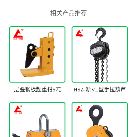
相关产品推荐
层叠钢板起重钳5吨
HSZ-新VL型手拉葫芦